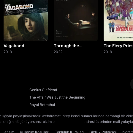
Vagabond
Through the
The Fiery Prie
2019
Darkness
2022
2019
Genius Girlfriend
The Affair Was Just the Beginning
Royal Betrothal
cılığıyla paylaşılmaktadır. webdramaturkey kendi sunucularında herhangi bir vide
lal ettiğini düşünüyorsanız bizimle
[email protected]
adresi üzerinden mail yoluyla 
İletişim
Kullanım Koşulları
Topluluk Kuralları
Gizlilik Politikası
bldra