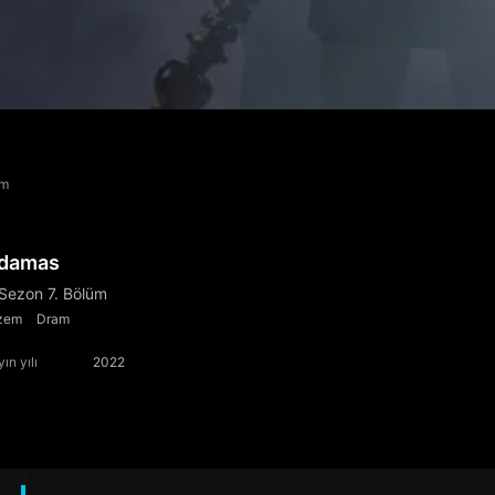
üm
damas
 Sezon 7. Bölüm
zem
Dram
ın yılı
2022