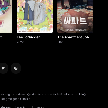
st
The Forbidden
The Apartment Job
Marriage
2022
2026
o içeriği barındırmadığından bu konuda bir telif hakkı sorumluluğu
iletişime geçebilirsiniz.
kore dizisi izle
çin dizisi izle
maturkey
koredizi
dizigecesi