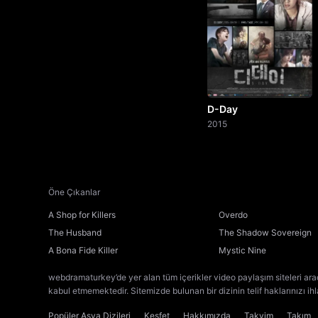
D-Day
2015
Öne Çıkanlar
A Shop for Killers
Overdo
The Husband
The Shadow Sovereign
A Bona Fide Killer
Mystic Nine
webdramaturkey’de yer alan tüm içerikler video paylaşım siteleri ara
kabul etmemektedir. Sitemizde bulunan bir dizinin telif haklarınızı ih
Popüler Asya Dizileri
Keşfet
Hakkımızda
Takvim
Takım