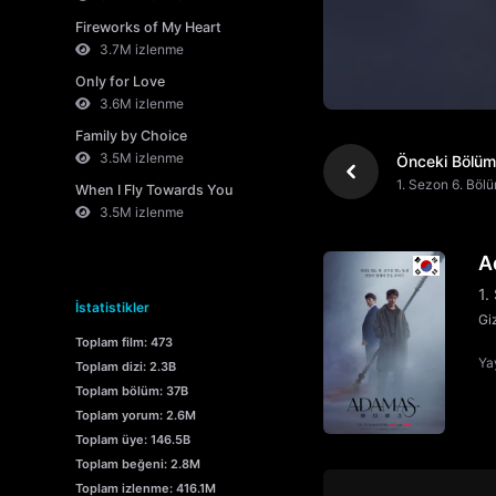
Fireworks of My Heart
3.7M izlenme
Only for Love
3.6M izlenme
Family by Choice
3.5M izlenme
Önceki Bölüm
1. Sezon 6. Böl
When I Fly Towards You
3.5M izlenme
A
1.
İstatistikler
Gi
Toplam film: 473
Yay
Toplam dizi: 2.3B
Toplam bölüm: 37B
Toplam yorum: 2.6M
Toplam üye: 146.5B
Toplam beğeni: 2.8M
Toplam izlenme: 416.1M