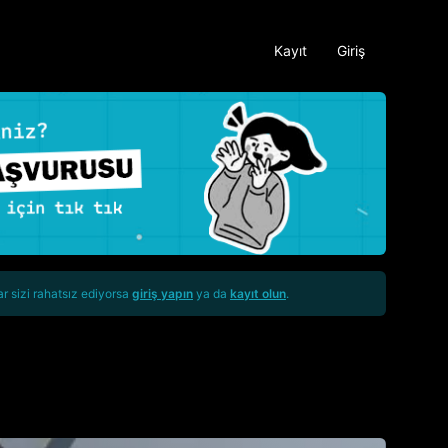
Kayıt
Giriş
ar sizi rahatsız ediyorsa
giriş yapın
ya da
kayıt olun
.