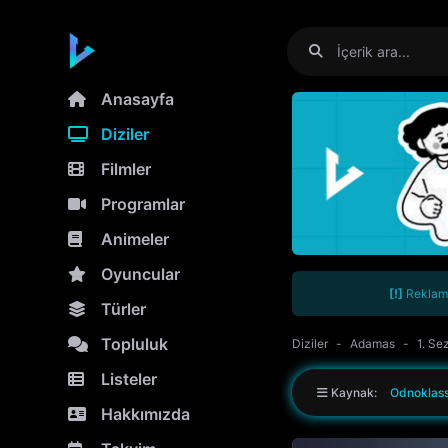
Anasayfa
Diziler
Filmler
Programlar
Animeler
Oyuncular
[!]
Reklamla
Türler
Topluluk
Diziler
Adamas
1. Se
Listeler
Kaynak:
Odnoklass
Hakkımızda