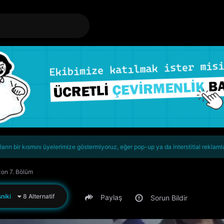
rın bir kısmını üyelerimize göstermiyoruz, eğer pop-up ya da interstitial reklaml
zon 7. Bölüm
niki
8 Alternatif
Paylaş
Sorun Bildir