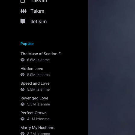
Takvim
Takım
İletişim
Popüler
The Muse of Section E
6.6M izlenme
Hidden Love
5.9M izlenme
Speed and Love
5.5M izlenme
Revenged Love
5.3M izlenme
Perfect Crown
4.1M izlenme
Marry My Husband
3.7M izlenme