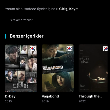
Yorum alanı sadece üyeler içindir.
Giriş
,
Kayıt
13. Bölüm
Sıralama
Yeniler
14. Bölüm
15. Bölüm
Benzer içerikler
16. Bölüm
D-Day
Vagabond
Through the
2015
2019
Darkness
2022