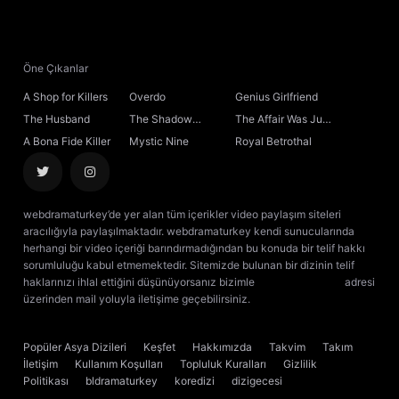
Öne Çıkanlar
A Shop for Killers
Overdo
Genius Girlfriend
The Husband
The Shadow
The Affair Was Just
Sovereign
the Beginning
A Bona Fide Killer
Mystic Nine
Royal Betrothal
webdramaturkey’de yer alan tüm içerikler video paylaşım siteleri
aracılığıyla paylaşılmaktadır. webdramaturkey kendi sunucularında
herhangi bir video içeriği barındırmadığından bu konuda bir telif hakkı
sorumluluğu kabul etmemektedir. Sitemizde bulunan bir dizinin telif
haklarınızı ihlal ettiğini düşünüyorsanız bizimle
[email protected]
adresi
üzerinden mail yoluyla iletişime geçebilirsiniz.
kore dizisi izle
çin dizisi
izle
Popüler Asya Dizileri
Keşfet
Hakkımızda
Takvim
Takım
İletişim
Kullanım Koşulları
Topluluk Kuralları
Gizlilik
Politikası
bldramaturkey
koredizi
dizigecesi