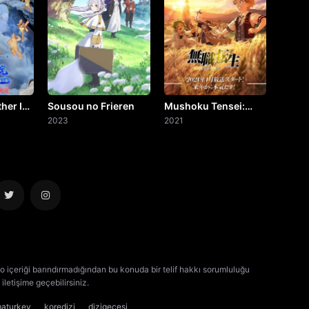
her Is
Sousou no Frieren
Mushoku Tensei:
2023
Isekai Ittara Honki
2021
Dasu
o içeriği barındırmadığından bu konuda bir telif hakkı sorumluluğu
iletişime geçebilirsiniz.
kore dizisi izle
çin dizisi izle
maturkey
koredizi
dizigecesi