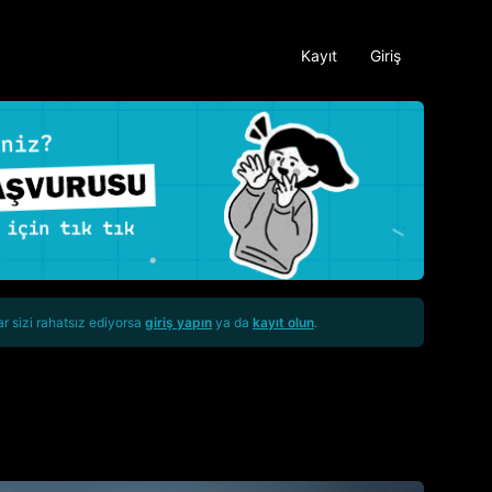
Kayıt
Giriş
ar sizi rahatsız ediyorsa
giriş yapın
ya da
kayıt olun
.