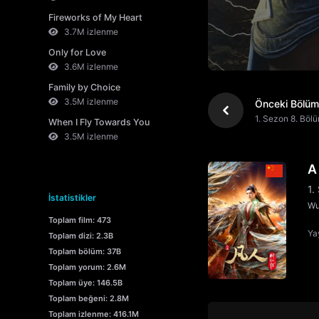
Fireworks of My Heart
3.7M izlenme
Only for Love
3.6M izlenme
Family by Choice
3.5M izlenme
Önceki Bölüm
1. Sezon 8. Böl
When I Fly Towards You
3.5M izlenme
A
1.
İstatistikler
Wu
Toplam film: 473
Yay
Toplam dizi: 2.3B
Toplam bölüm: 37B
Toplam yorum: 2.6M
Toplam üye: 146.5B
Toplam beğeni: 2.8M
Toplam izlenme: 416.1M