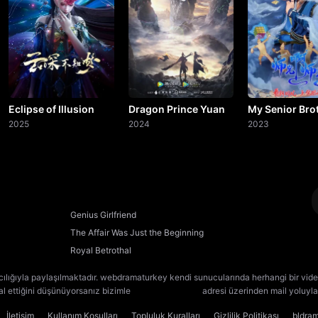
20. Bölüm
21. Bölüm
22. Bölüm
23. Bölüm
Eclipse of Illusion
Dragon Prince Yuan
My Senior Brot
2025
2024
Too Steady
2023
24. Bölüm
25. Bölüm
26. Bölüm
Genius Girlfriend
The Affair Was Just the Beginning
27. Bölüm
Royal Betrothal
28. Bölüm
cılığıyla paylaşılmaktadır. webdramaturkey kendi sunucularında herhangi bir vide
lal ettiğini düşünüyorsanız bizimle
[email protected]
adresi üzerinden mail yoluyla 
29. Bölüm
İletişim
Kullanım Koşulları
Topluluk Kuralları
Gizlilik Politikası
bldra