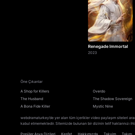
Renegade Immortal
2023
Öne Çıkanlar
A Shop for Killers
Overdo
The Husband
The Shadow Sovereign
A Bona Fide Killer
Mystic Nine
webdramaturkey’de yer alan tüm içerikler video paylaşım siteleri ara
kabul etmemektedir. Sitemizde bulunan bir dizinin telif haklarınızı ih
Popüler Asya Dizileri
Keşfet
Hakkımızda
Takvim
Takım