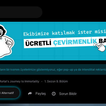
rın bir kısmını üyelerimize göstermiyoruz, eğer pop-up ya da interstitial reklaml
ortal's Journey to Immortality
1. Sezon 9. Bölüm
 Alternatif
Paylaş
Sorun Bildir