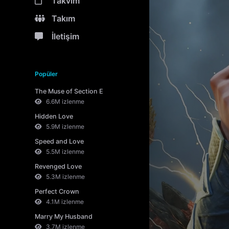
Takvim
Takım
İletişim
Popüler
The Muse of Section E
6.6M izlenme
Hidden Love
5.9M izlenme
Speed and Love
5.5M izlenme
Revenged Love
5.3M izlenme
Perfect Crown
4.1M izlenme
Marry My Husband
3.7M izlenme