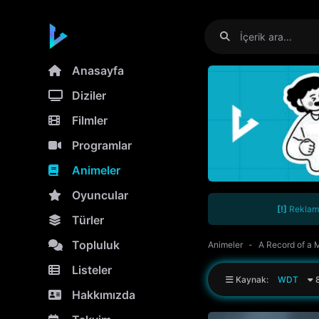
Anasayfa
Diziler
Filmler
Programlar
Animeler
Oyuncular
[!]
Reklamla
Türler
Topluluk
Animeler
A Record of a M
Listeler
Kaynak:
WDT
8
Hakkımızda