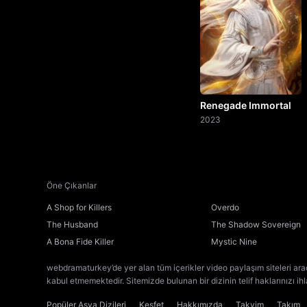
Renegade Immortal
2023
Öne Çıkanlar
A Shop for Killers
Overdo
The Husband
The Shadow Sovereign
A Bona Fide Killer
Mystic Nine
webdramaturkey’de yer alan tüm içerikler video paylaşım siteleri ara
kabul etmemektedir. Sitemizde bulunan bir dizinin telif haklarınızı ih
Popüler Asya Dizileri
Keşfet
Hakkımızda
Takvim
Takım