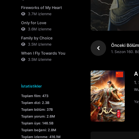
Fireworks of My Heart
3.7M izlenme
Only for Love
3.6M izlenme
Family by Choice
3.5M izlenme
Önceki Bölüm
1. Sezon 160. B
When I Fly Towards You
3.5M izlenme
A
1.
İstatistikler
Wu
Toplam film: 473
Yay
Toplam dizi: 2.3B
Toplam bölüm: 37B
Toplam yorum: 2.6M
Toplam üye: 146.5B
Toplam beğeni: 2.8M
Toplam izlenme: 416.1M