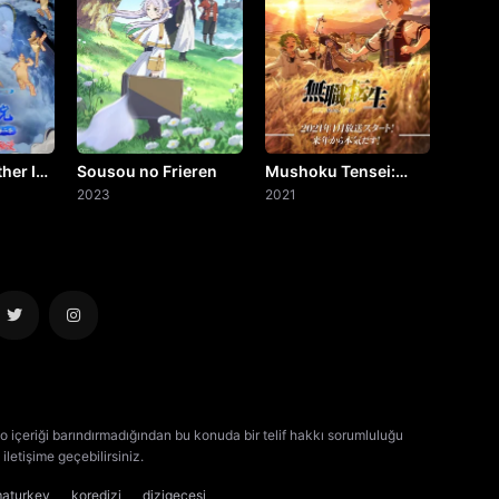
her Is
Sousou no Frieren
Mushoku Tensei:
2023
Isekai Ittara Honki
2021
Dasu
o içeriği barındırmadığından bu konuda bir telif hakkı sorumluluğu
iletişime geçebilirsiniz.
kore dizisi izle
çin dizisi izle
maturkey
koredizi
dizigecesi