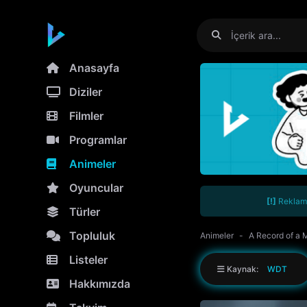
Anasayfa
Diziler
Filmler
Programlar
Animeler
Oyuncular
[!]
Reklamla
Türler
Topluluk
Animeler
A Record of a M
Listeler
Kaynak:
WDT
Hakkımızda