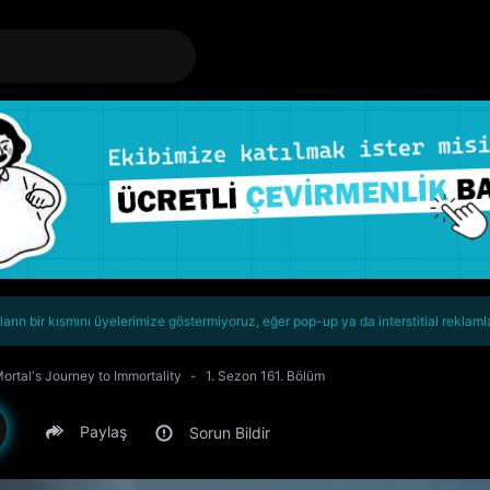
rın bir kısmını üyelerimize göstermiyoruz, eğer pop-up ya da interstitial reklaml
ortal's Journey to Immortality
1. Sezon 161. Bölüm
Paylaş
Sorun Bildir