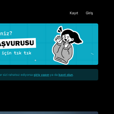
Kayıt
Giriş
ar sizi rahatsız ediyorsa
giriş yapın
ya da
kayıt olun
.