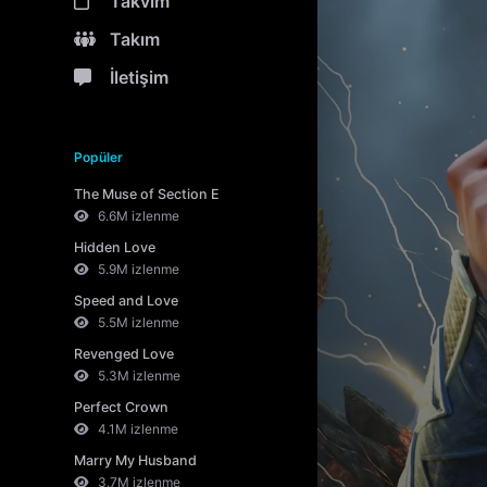
Takvim
Takım
İletişim
Popüler
The Muse of Section E
6.6M izlenme
Hidden Love
5.9M izlenme
Speed and Love
5.5M izlenme
Revenged Love
5.3M izlenme
Perfect Crown
4.1M izlenme
Marry My Husband
3.7M izlenme