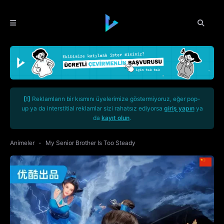
[!]
Reklamların bir kısmını üyelerimize göstermiyoruz, eğer pop-
up ya da interstitial reklamlar sizi rahatsız ediyorsa
giriş yapın
ya
da
kayıt olun
.
Animeler
My Senior Brother Is Too Steady