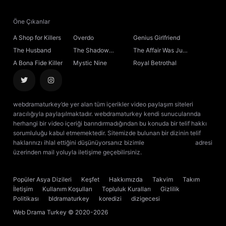
Öne Çıkanlar
A Shop for Killers
Overdo
Genius Girlfriend
The Husband
The Shadow
The Affair Was Just
Sovereign
the Beginning
A Bona Fide Killer
Mystic Nine
Royal Betrothal
webdramaturkey’de yer alan tüm içerikler video paylaşım siteleri
aracılığıyla paylaşılmaktadır. webdramaturkey kendi sunucularında
herhangi bir video içeriği barındırmadığından bu konuda bir telif hakkı
sorumluluğu kabul etmemektedir. Sitemizde bulunan bir dizinin telif
haklarınızı ihlal ettiğini düşünüyorsanız bizimle
[email protected]
adresi
üzerinden mail yoluyla iletişime geçebilirsiniz.
kore dizisi izle
çin dizisi
izle
Popüler Asya Dizileri
Keşfet
Hakkımızda
Takvim
Takım
İletişim
Kullanım Koşulları
Topluluk Kuralları
Gizlilik
Politikası
bldramaturkey
koredizi
dizigecesi
Web Drama Turkey
© 2020-2026