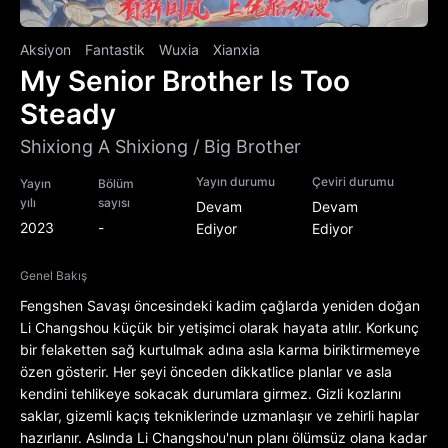
Aksiyon
Fantastik
Wuxia
Xianxia
My Senior Brother Is Too
Steady
Shixiong A Shixiong / Big Brother
Yayın durumu
Çeviri durumu
Yayın
Bölüm
yılı
sayısı
Devam
Devam
2023
-
Ediyor
Ediyor
Genel Bakış
Fengshen Savaşı öncesindeki kadim çağlarda yeniden doğan
Li Changshou küçük bir yetişimci olarak hayata atılır. Korkunç
bir felaketten sağ kurtulmak adına asla karma biriktirmemeye
özen gösterir. Her şeyi önceden dikkatlice planlar ve asla
kendini tehlikeye sokacak durumlara girmez. Gizli kozlarını
saklar, gizemli kaçış tekniklerinde uzmanlaşır ve zehirli haplar
hazırlanır. Aslında Li Changshou'nun planı ölümsüz olana kadar