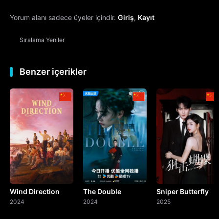
Yorum alanı sadece üyeler içindir.
Giriş
,
Kayıt
13. Bölüm
Sıralama
Yeniler
14. Bölüm
15. Bölüm
Benzer içerikler
16. Bölüm
17. Bölüm
18. Bölüm
19. Bölüm
Wind Direction
The Double
Sniper Butterfly
20. Bölüm
2024
2024
2025