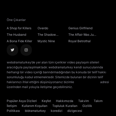
21. Bölüm
Final
Öne Çıkanlar
A Shop for Killers
Overdo
Genius Girlfriend
The Husband
The Shadow
The Affair Was Just
Sovereign
the Beginning
A Bona Fide Killer
Mystic Nine
Royal Betrothal
webdramaturkey’de yer alan tüm içerikler video paylaşım siteleri
aracılığıyla paylaşılmaktadır. webdramaturkey kendi sunucularında
herhangi bir video içeriği barındırmadığından bu konuda bir telif hakkı
sorumluluğu kabul etmemektedir. Sitemizde bulunan bir dizinin telif
haklarınızı ihlal ettiğini düşünüyorsanız bizimle
[email protected]
adresi
üzerinden mail yoluyla iletişime geçebilirsiniz.
kore dizisi izle
çin dizisi
izle
Popüler Asya Dizileri
Keşfet
Hakkımızda
Takvim
Takım
İletişim
Kullanım Koşulları
Topluluk Kuralları
Gizlilik
Politikası
bldramaturkey
koredizi
dizigecesi