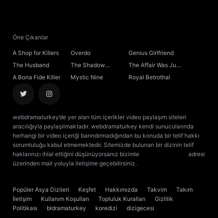
21. Bölüm
Final
Öne Çıkanlar
A Shop for Killers
Overdo
Genius Girlfriend
The Husband
The Shadow
The Affair Was Just
Sovereign
the Beginning
A Bona Fide Killer
Mystic Nine
Royal Betrothal
webdramaturkey’de yer alan tüm içerikler video paylaşım siteleri
aracılığıyla paylaşılmaktadır. webdramaturkey kendi sunucularında
herhangi bir video içeriği barındırmadığından bu konuda bir telif hakkı
sorumluluğu kabul etmemektedir. Sitemizde bulunan bir dizinin telif
haklarınızı ihlal ettiğini düşünüyorsanız bizimle
[email protected]
adresi
üzerinden mail yoluyla iletişime geçebilirsiniz.
kore dizisi izle
çin dizisi
izle
Popüler Asya Dizileri
Keşfet
Hakkımızda
Takvim
Takım
İletişim
Kullanım Koşulları
Topluluk Kuralları
Gizlilik
Politikası
bldramaturkey
koredizi
dizigecesi