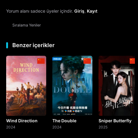
Yorum alanı sadece üyeler içindir.
Giriş
,
Kayıt
13. Bölüm
Sıralama
Yeniler
14. Bölüm
15. Bölüm
Benzer içerikler
16. Bölüm
17. Bölüm
18. Bölüm
19. Bölüm
Wind Direction
The Double
Sniper Butterfly
20. Bölüm
2024
2024
2025