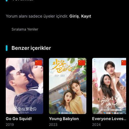
12. Bölüm
Yorum alanı sadece üyeler içindir.
Giriş
,
Kayıt
13. Bölüm
Sıralama
Yeniler
14. Bölüm
15. Bölüm
Benzer içerikler
16. Bölüm
17. Bölüm
18. Bölüm
19. Bölüm
Go Go Squid!
Young Babylon
Everyone Loves
20. Bölüm
2019
2023
Me
2024