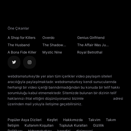
21. Bölüm
22. Bölüm
Öne Çıkanlar
A Shop for Killers
Overdo
Genius Girlfriend
23. Bölüm
The Husband
The Shadow
The Affair Was Just
Sovereign
the Beginning
A Bona Fide Killer
Mystic Nine
Royal Betrothal
24. Bölüm
Final
webdramaturkey’de yer alan tüm içerikler video paylaşım siteleri
aracılığıyla paylaşılmaktadır. webdramaturkey kendi sunucularında
herhangi bir video içeriği barındırmadığından bu konuda bir telif hakkı
sorumluluğu kabul etmemektedir. Sitemizde bulunan bir dizinin telif
haklarınızı ihlal ettiğini düşünüyorsanız bizimle
[email protected]
adresi
üzerinden mail yoluyla iletişime geçebilirsiniz.
kore dizisi izle
çin dizisi
izle
Popüler Asya Dizileri
Keşfet
Hakkımızda
Takvim
Takım
İletişim
Kullanım Koşulları
Topluluk Kuralları
Gizlilik
Politikası
bldramaturkey
koredizi
dizigecesi