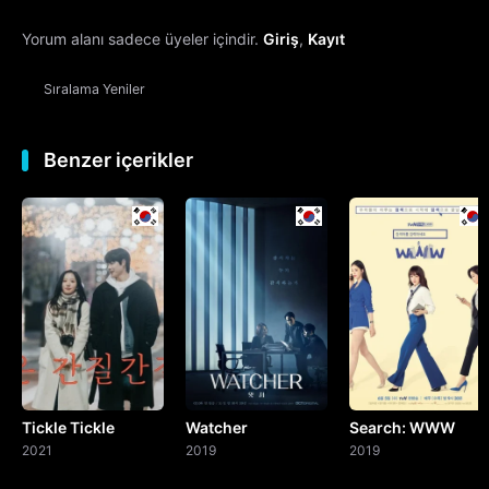
Yorum alanı sadece üyeler içindir.
Giriş
,
Kayıt
13. Bölüm
Sıralama
Yeniler
14. Bölüm
15. Bölüm
Benzer içerikler
16. Bölüm
Final
Tickle Tickle
Watcher
Search: WWW
2021
2019
2019