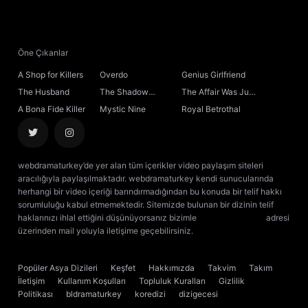
Öne Çıkanlar
A Shop for Killers
Overdo
Genius Girlfriend
The Husband
The Shadow
The Affair Was Just
Sovereign
the Beginning
A Bona Fide Killer
Mystic Nine
Royal Betrothal
webdramaturkey’de yer alan tüm içerikler video paylaşım siteleri
aracılığıyla paylaşılmaktadır. webdramaturkey kendi sunucularında
herhangi bir video içeriği barındırmadığından bu konuda bir telif hakkı
sorumluluğu kabul etmemektedir. Sitemizde bulunan bir dizinin telif
haklarınızı ihlal ettiğini düşünüyorsanız bizimle
[email protected]
adresi
üzerinden mail yoluyla iletişime geçebilirsiniz.
kore dizisi izle
çin dizisi
izle
Popüler Asya Dizileri
Keşfet
Hakkımızda
Takvim
Takım
İletişim
Kullanım Koşulları
Topluluk Kuralları
Gizlilik
Politikası
bldramaturkey
koredizi
dizigecesi