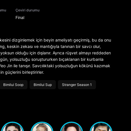
rumu
Çeviri durumu
Final
esini dizginlemek için beyin ameliyatı geçirmiş, bu da onu
, keskin zekası ve mantığıyla tanınan bir savcı olur,
yoksun olduğu için dışlanır. Ayrıca rüşvet almayı reddeden
r gün, yolsuzluğu soruştururken bıçaklanan bir kurbanla
eo Jin ile tanışır. Savcılıktaki yolsuzluğun kökünü kazımak
 güçlerini birleştirirler.
Bimilui Soop
Bimilui Sup
Stranger Season 1