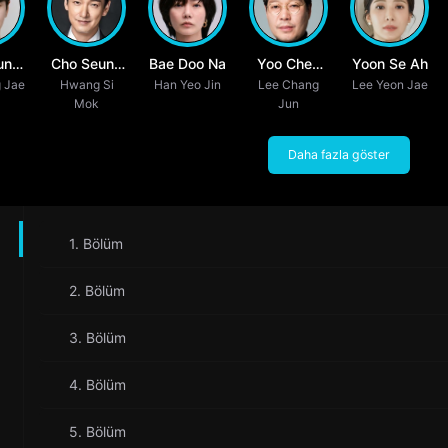
un
Cho Seung
Bae Doo Na
Yoo Chea
Yoon Se Ah
 Jae
k
Hwang Si
Woo
Han Yeo Jin
Lee Chang
Myung
Lee Yeon Jae
Mok
Jun
Daha fazla göster
1. Bölüm
2. Bölüm
3. Bölüm
4. Bölüm
5. Bölüm