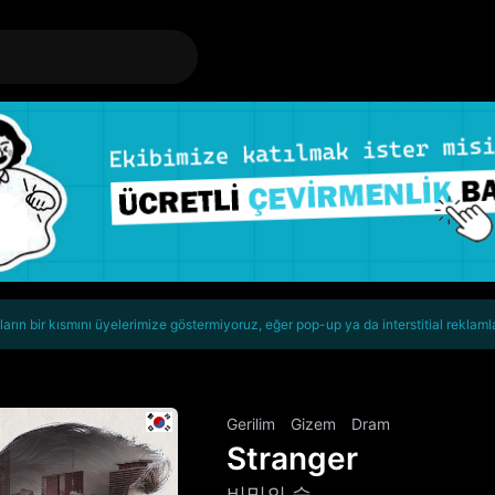
rın bir kısmını üyelerimize göstermiyoruz, eğer pop-up ya da interstitial reklaml
Gerilim
Gizem
Dram
Stranger
비밀의 숲