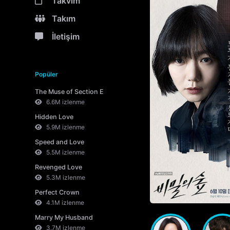
Takvim
Takım
İletişim
Popüler
The Muse of Section E
6.6M izlenme
Hidden Love
5.9M izlenme
Speed and Love
5.5M izlenme
Revenged Love
5.3M izlenme
Perfect Crown
4.1M izlenme
Marry My Husband
3.7M izlenme