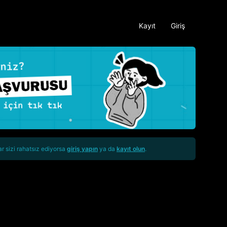
Kayıt
Giriş
ar sizi rahatsız ediyorsa
giriş yapın
ya da
kayıt olun
.