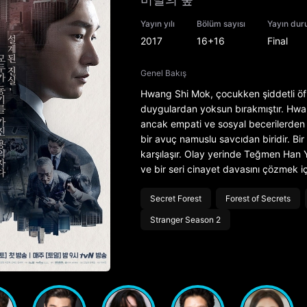
Yayın yılı
Bölüm sayısı
Yayın du
2017
16+16
Final
Genel Bakış
Hwang Shi Mok, çocukken şiddetli öfk
duygulardan yoksun bırakmıştır. Hwang
ancak empati ve sosyal becerilerden 
bir avuç namuslu savcıdan biridir. Bi
karşılaşır. Olay yerinde Teğmen Han Y
ve bir seri cinayet davasını çözmek için
Secret Forest
Forest of Secrets
Stranger Season 2