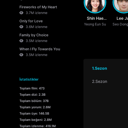
Fireworks of My Heart
3.7M izlenme
Shin Hae
Lee J
Only for Love
Yeong Eun Su
Sun
Seo Dong
Hyu
3.6M izlenme
Family by Choice
3.5M izlenme
When I Fly Towards You
3.5M izlenme
1.Sezon
İstatistikler
2.Sezon
Toplam film: 473
Toplam dizi: 2.3B
Toplam bölüm: 37B
Toplam yorum: 2.6M
Toplam üye: 146.5B
Toplam beğeni: 2.8M
Toplam izlenme: 416.1M