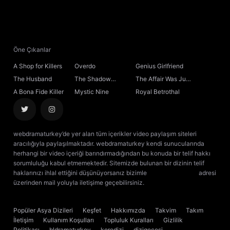
Öne Çıkanlar
A Shop for Killers
Overdo
Genius Girlfriend
The Husband
The Shadow
The Affair Was Just
Sovereign
the Beginning
A Bona Fide Killer
Mystic Nine
Royal Betrothal
webdramaturkey’de yer alan tüm içerikler video paylaşım siteleri
aracılığıyla paylaşılmaktadır. webdramaturkey kendi sunucularında
herhangi bir video içeriği barındırmadığından bu konuda bir telif hakkı
sorumluluğu kabul etmemektedir. Sitemizde bulunan bir dizinin telif
haklarınızı ihlal ettiğini düşünüyorsanız bizimle
[email protected]
adresi
üzerinden mail yoluyla iletişime geçebilirsiniz.
kore dizisi izle
çin dizisi
izle
Popüler Asya Dizileri
Keşfet
Hakkımızda
Takvim
Takım
İletişim
Kullanım Koşulları
Topluluk Kuralları
Gizlilik
Politikası
bldramaturkey
koredizi
dizigecesi