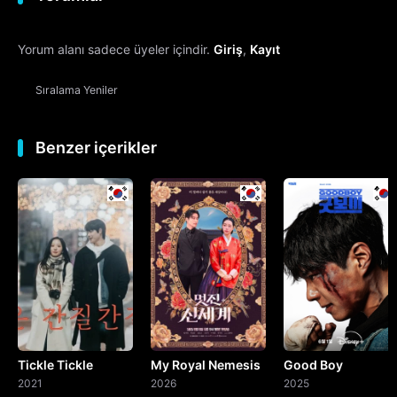
12. Bölüm
Yorum alanı sadece üyeler içindir.
Giriş
,
Kayıt
13. Bölüm
Sıralama
Yeniler
14. Bölüm
15. Bölüm
Benzer içerikler
16. Bölüm
Final
Tickle Tickle
My Royal Nemesis
Good Boy
2021
2026
2025