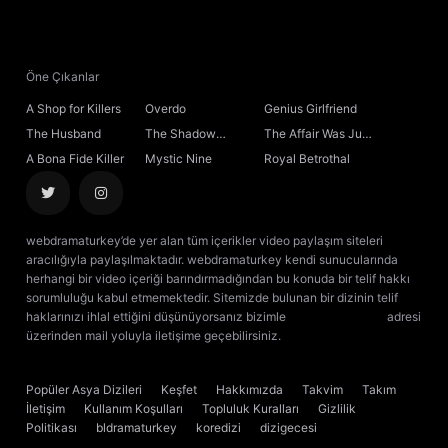
Öne Çıkanlar
A Shop for Killers
Overdo
Genius Girlfriend
The Husband
The Shadow
The Affair Was Just
Sovereign
the Beginning
A Bona Fide Killer
Mystic Nine
Royal Betrothal
webdramaturkey’de yer alan tüm içerikler video paylaşım siteleri
aracılığıyla paylaşılmaktadır. webdramaturkey kendi sunucularında
herhangi bir video içeriği barındırmadığından bu konuda bir telif hakkı
sorumluluğu kabul etmemektedir. Sitemizde bulunan bir dizinin telif
haklarınızı ihlal ettiğini düşünüyorsanız bizimle
[email protected]
adresi
üzerinden mail yoluyla iletişime geçebilirsiniz.
kore dizisi izle
çin dizisi
izle
Popüler Asya Dizileri
Keşfet
Hakkımızda
Takvim
Takım
İletişim
Kullanım Koşulları
Topluluk Kuralları
Gizlilik
Politikası
bldramaturkey
koredizi
dizigecesi