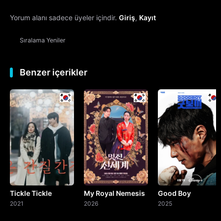
Yorum alanı sadece üyeler içindir.
Giriş
,
Kayıt
13. Bölüm
Sıralama
Yeniler
14. Bölüm
15. Bölüm
Benzer içerikler
16. Bölüm
Final
Tickle Tickle
My Royal Nemesis
Good Boy
2021
2026
2025