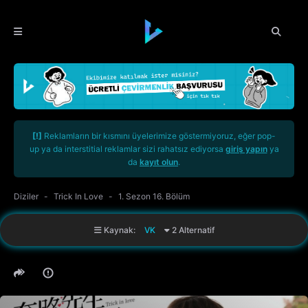
[!]
Reklamların bir kısmını üyelerimize göstermiyoruz, eğer pop-
up ya da interstitial reklamlar sizi rahatsız ediyorsa
giriş yapın
ya
da
kayıt olun
.
Diziler
Trick In Love
1. Sezon 16. Bölüm
Kaynak:
VK
2 Alternatif