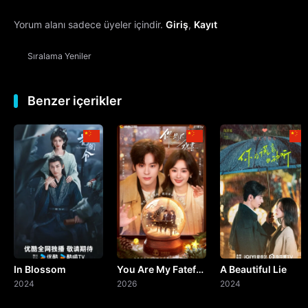
Yorum alanı sadece üyeler içindir.
Giriş
,
Kayıt
13. Bölüm
Sıralama
Yeniler
14. Bölüm
15. Bölüm
Benzer içerikler
16. Bölüm
17. Bölüm
18. Bölüm
19. Bölüm
In Blossom
You Are My Fateful
A Beautiful Lie
20. Bölüm
Final
2024
Love
2026
2024