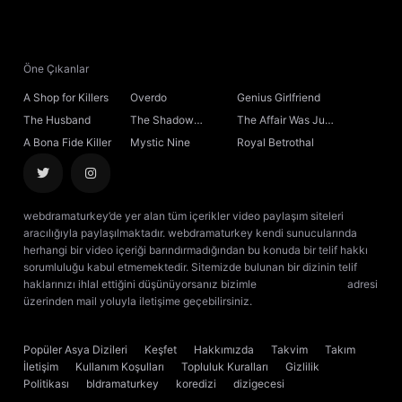
Öne Çıkanlar
A Shop for Killers
Overdo
Genius Girlfriend
The Husband
The Shadow
The Affair Was Just
Sovereign
the Beginning
A Bona Fide Killer
Mystic Nine
Royal Betrothal
webdramaturkey’de yer alan tüm içerikler video paylaşım siteleri
aracılığıyla paylaşılmaktadır. webdramaturkey kendi sunucularında
herhangi bir video içeriği barındırmadığından bu konuda bir telif hakkı
sorumluluğu kabul etmemektedir. Sitemizde bulunan bir dizinin telif
haklarınızı ihlal ettiğini düşünüyorsanız bizimle
[email protected]
adresi
üzerinden mail yoluyla iletişime geçebilirsiniz.
kore dizisi izle
çin dizisi
izle
Popüler Asya Dizileri
Keşfet
Hakkımızda
Takvim
Takım
İletişim
Kullanım Koşulları
Topluluk Kuralları
Gizlilik
Politikası
bldramaturkey
koredizi
dizigecesi