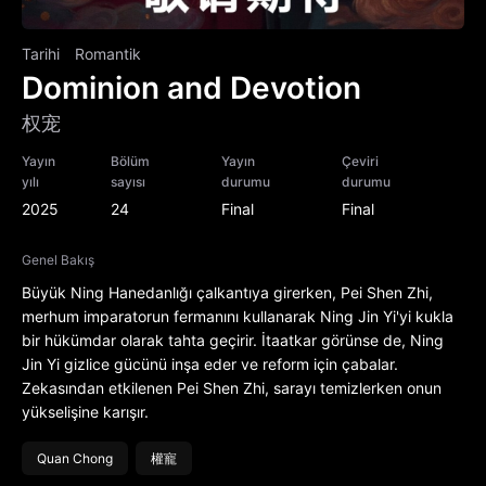
Tarihi
Romantik
Dominion and Devotion
权宠
Yayın
Bölüm
Yayın
Çeviri
yılı
sayısı
durumu
durumu
2025
24
Final
Final
Genel Bakış
Büyük Ning Hanedanlığı çalkantıya girerken, Pei Shen Zhi,
merhum imparatorun fermanını kullanarak Ning Jin Yi'yi kukla
bir hükümdar olarak tahta geçirir. İtaatkar görünse de, Ning
Jin Yi gizlice gücünü inşa eder ve reform için çabalar.
Zekasından etkilenen Pei Shen Zhi, sarayı temizlerken onun
yükselişine karışır.
Quan Chong
權寵