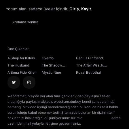
Yorum alanı sadece üyeler içindir.
Giriş
,
Kayıt
13. Bölüm
Sıralama
Yeniler
14. Bölüm
15. Bölüm
Öne Çıkanlar
16. Bölüm
A Shop for Killers
Overdo
Genius Girlfriend
The Husband
The Shadow
The Affair Was Just
17. Bölüm
Sovereign
the Beginning
A Bona Fide Killer
Mystic Nine
Royal Betrothal
18. Bölüm
webdramaturkey’de yer alan tüm içerikler video paylaşım siteleri
19. Bölüm
aracılığıyla paylaşılmaktadır. webdramaturkey kendi sunucularında
herhangi bir video içeriği barındırmadığından bu konuda bir telif hakkı
sorumluluğu kabul etmemektedir. Sitemizde bulunan bir dizinin telif
20. Bölüm
haklarınızı ihlal ettiğini düşünüyorsanız bizimle
[email protected]
adresi
üzerinden mail yoluyla iletişime geçebilirsiniz.
kore dizisi izle
çin dizisi
izle