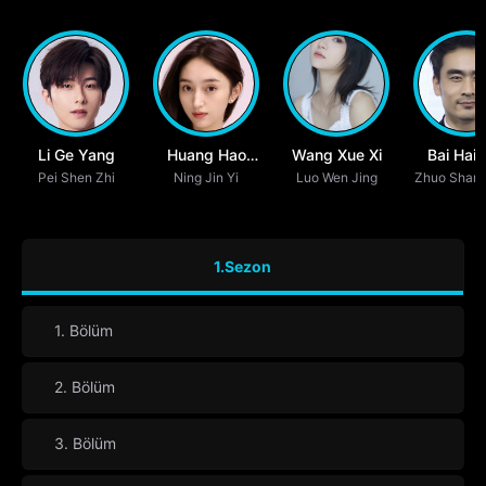
Li Ge Yang
Huang Hao
Wang Xue Xi
Bai Hai 
Pei Shen Zhi
Ning Jin Yi
Yue
Luo Wen Jing
Zhuo Shang
1.Sezon
1. Bölüm
2. Bölüm
3. Bölüm