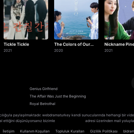
Tickle Tickle
The Colors of Our
Nickname Pine
2021
Time
2020
2021
Genius Girlfriend
The Affair Was Just the Beginning
Royal Betrothal
cılığıyla paylaşılmaktadır. webdramaturkey kendi sunucularında herhangi bir vide
lal ettiğini düşünüyorsanız bizimle
[email protected]
adresi üzerinden mail yoluyla 
İletişim
Kullanım Koşulları
Topluluk Kuralları
Gizlilik Politikası
bldra