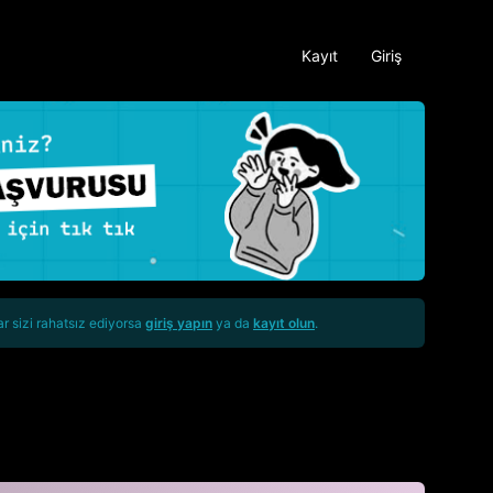
Kayıt
Giriş
ar sizi rahatsız ediyorsa
giriş yapın
ya da
kayıt olun
.