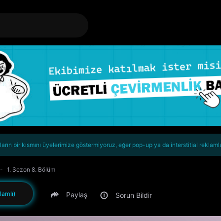
rın bir kısmını üyelerimize göstermiyoruz, eğer pop-up ya da interstitial reklaml
1. Sezon 8. Bölüm
lamlı)
Paylaş
Sorun Bildir