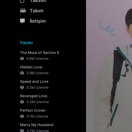
Takvim
Takım
İletişim
Popüler
The Muse of Section E
6.6M izlenme
Hidden Love
5.9M izlenme
Speed and Love
5.5M izlenme
Revenged Love
5.3M izlenme
Perfect Crown
4.1M izlenme
Marry My Husband
3.7M izlenme