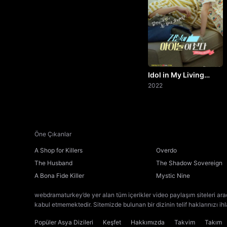
Idol in My Living
Room
2022
Öne Çıkanlar
A Shop for Killers
Overdo
The Husband
The Shadow Sovereign
A Bona Fide Killer
Mystic Nine
webdramaturkey’de yer alan tüm içerikler video paylaşım siteleri ara
kabul etmemektedir. Sitemizde bulunan bir dizinin telif haklarınızı ih
Popüler Asya Dizileri
Keşfet
Hakkımızda
Takvim
Takım