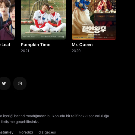
 Leaf
Pumpkin Time
Mr. Queen
2021
2020
o içeriği barındırmadığından bu konuda bir telif hakkı sorumluluğu
iletişime geçebilirsiniz.
kore dizisi izle
çin dizisi izle
maturkey
koredizi
dizigecesi