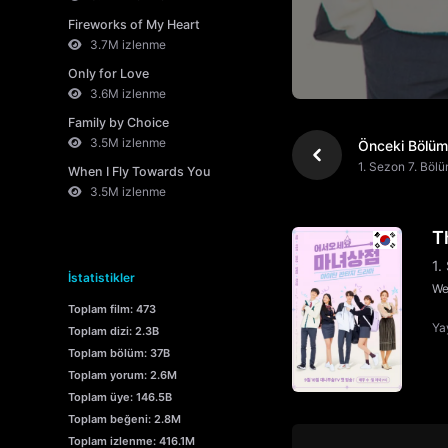
Fireworks of My Heart
3.7M izlenme
Only for Love
3.6M izlenme
Family by Choice
3.5M izlenme
Önceki Bölüm
1. Sezon 7. Böl
When I Fly Towards You
3.5M izlenme
T
1.
İstatistikler
We
Toplam film: 473
Yay
Toplam dizi: 2.3B
Toplam bölüm: 37B
Toplam yorum: 2.6M
Toplam üye: 146.5B
Toplam beğeni: 2.8M
Toplam izlenme: 416.1M