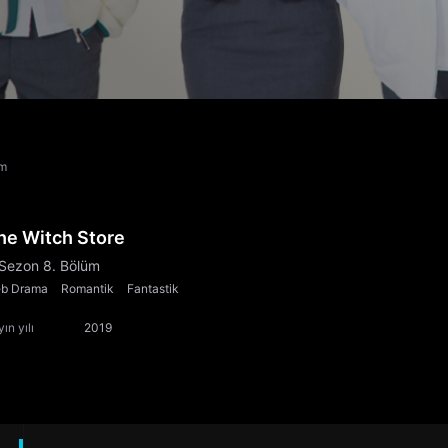
üm
he Witch Store
 Sezon 8. Bölüm
b Drama
Romantik
Fantastik
ın yılı
2019