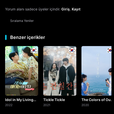
Yorum alanı sadece üyeler içindir.
Giriş
,
Kayıt
Sıralama
Yeniler
Benzer içerikler
Idol in My Living
Tickle Tickle
The Colors of Our
Room
2022
2021
Time
2020