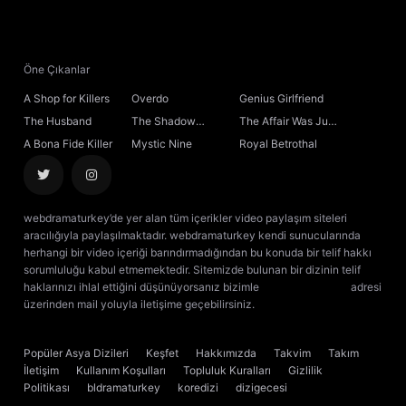
Öne Çıkanlar
A Shop for Killers
Overdo
Genius Girlfriend
The Husband
The Shadow
The Affair Was Just
Sovereign
the Beginning
A Bona Fide Killer
Mystic Nine
Royal Betrothal
webdramaturkey’de yer alan tüm içerikler video paylaşım siteleri
aracılığıyla paylaşılmaktadır. webdramaturkey kendi sunucularında
herhangi bir video içeriği barındırmadığından bu konuda bir telif hakkı
sorumluluğu kabul etmemektedir. Sitemizde bulunan bir dizinin telif
haklarınızı ihlal ettiğini düşünüyorsanız bizimle
[email protected]
adresi
üzerinden mail yoluyla iletişime geçebilirsiniz.
kore dizisi izle
çin dizisi
izle
Popüler Asya Dizileri
Keşfet
Hakkımızda
Takvim
Takım
İletişim
Kullanım Koşulları
Topluluk Kuralları
Gizlilik
Politikası
bldramaturkey
koredizi
dizigecesi