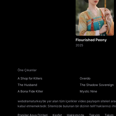
Flourished Peony
2025
Öne Çıkanlar
A Shop for Killers
Overdo
The Husband
The Shadow Sovereign
A Bona Fide Killer
Mystic Nine
webdramaturkey’de yer alan tüm içerikler video paylaşım siteleri ara
kabul etmemektedir. Sitemizde bulunan bir dizinin telif haklarınızı ih
Popüler Asya Dizileri
Keşfet
Hakkımızda
Takvim
Takım