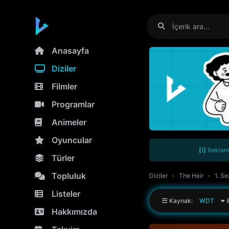
Anasayfa
Diziler
Filmler
Programlar
Animeler
Oyuncular
[!]
Reklamla
Türler
Topluluk
Diziler
The Heir
1. S
Listeler
Kaynak:
WDT
8
Hakkımızda