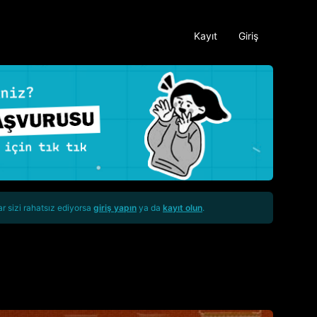
Kayıt
Giriş
ar sizi rahatsız ediyorsa
giriş yapın
ya da
kayıt olun
.