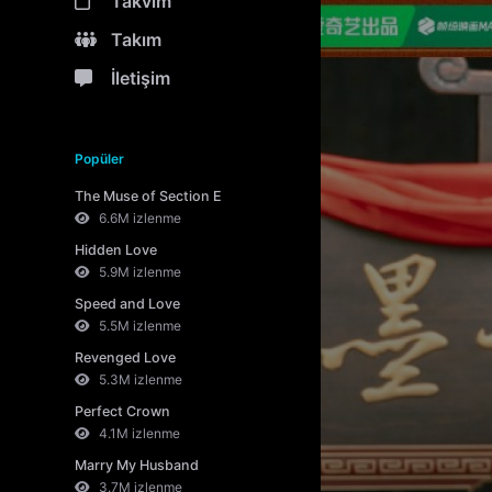
Takvim
Takım
İletişim
Popüler
The Muse of Section E
6.6M izlenme
Hidden Love
5.9M izlenme
Speed and Love
5.5M izlenme
Revenged Love
5.3M izlenme
Perfect Crown
4.1M izlenme
Marry My Husband
3.7M izlenme