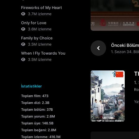
Fireworks of My Heart
3.7M izlenme
Only for Love
3.6M izlenme
Family by Choice
3.5M izlenme
Önceki Bölüm
1. Sezon 34. Bö
When I Fly Towards You
3.5M izlenme
T
1.
İstatistikler
Ro
Toplam film: 473
Yay
Toplam dizi: 2.3B
Toplam bölüm: 37B
Toplam yorum: 2.6M
Toplam üye: 146.5B
Toplam beğeni: 2.8M
Toplam izlenme: 416.1M