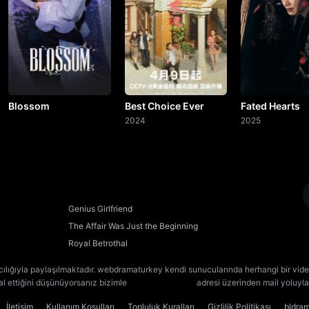
20. Bölüm
21. Bölüm
22. Bölüm
23. Bölüm
Blossom
Best Choice Ever
Fated Hearts
2024
2025
24. Bölüm
25. Bölüm
26. Bölüm
Genius Girlfriend
The Affair Was Just the Beginning
27. Bölüm
Royal Betrothal
28. Bölüm
cılığıyla paylaşılmaktadır. webdramaturkey kendi sunucularında herhangi bir vide
lal ettiğini düşünüyorsanız bizimle
[email protected]
adresi üzerinden mail yoluyla 
29. Bölüm
İletişim
Kullanım Koşulları
Topluluk Kuralları
Gizlilik Politikası
bldra