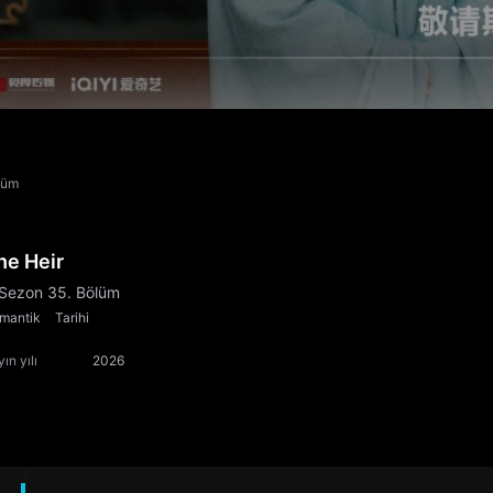
lüm
he Heir
 Sezon 35. Bölüm
mantik
Tarihi
ın yılı
2026