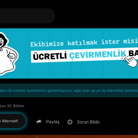
rın bir kısmını üyelerimize göstermiyoruz, eğer pop-up ya da interstitial reklaml
ezon 35. Bölüm
 Alternatif
Paylaş
Sorun Bildir