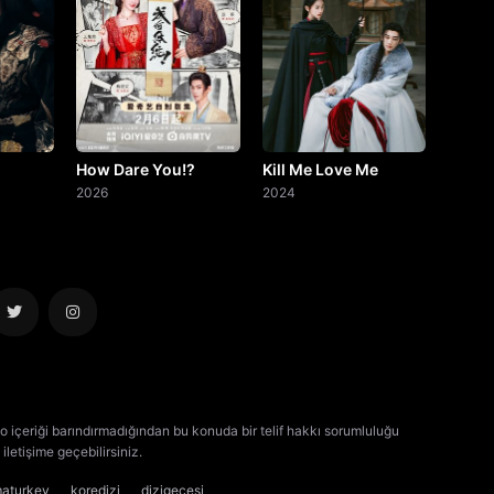
How Dare You!?
Kill Me Love Me
2026
2024
o içeriği barındırmadığından bu konuda bir telif hakkı sorumluluğu
iletişime geçebilirsiniz.
kore dizisi izle
çin dizisi izle
maturkey
koredizi
dizigecesi