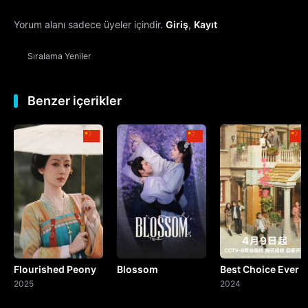
Yorum alanı sadece üyeler içindir.
Giriş
,
Kayıt
13. Bölüm
Sıralama
Yeniler
14. Bölüm
15. Bölüm
Benzer içerikler
16. Bölüm
17. Bölüm
18. Bölüm
19. Bölüm
Flourished Peony
Blossom
Best Choice Ever
20. Bölüm
2025
2024