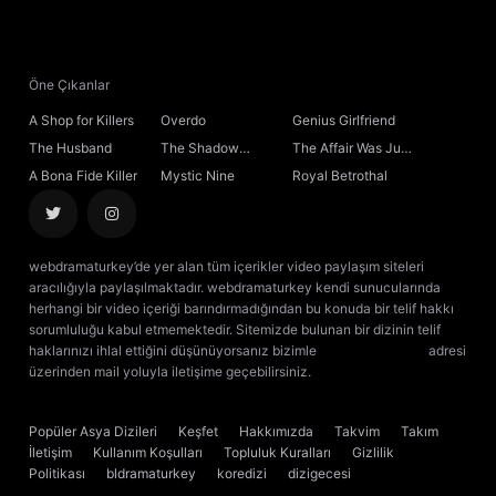
21. Bölüm
22. Bölüm
Öne Çıkanlar
A Shop for Killers
Overdo
Genius Girlfriend
23. Bölüm
The Husband
The Shadow
The Affair Was Just
Sovereign
the Beginning
A Bona Fide Killer
Mystic Nine
Royal Betrothal
24. Bölüm
25. Bölüm
webdramaturkey’de yer alan tüm içerikler video paylaşım siteleri
aracılığıyla paylaşılmaktadır. webdramaturkey kendi sunucularında
26. Bölüm
herhangi bir video içeriği barındırmadığından bu konuda bir telif hakkı
sorumluluğu kabul etmemektedir. Sitemizde bulunan bir dizinin telif
haklarınızı ihlal ettiğini düşünüyorsanız bizimle
[email protected]
adresi
27. Bölüm
üzerinden mail yoluyla iletişime geçebilirsiniz.
kore dizisi izle
çin dizisi
izle
28. Bölüm
Popüler Asya Dizileri
Keşfet
Hakkımızda
Takvim
Takım
İletişim
Kullanım Koşulları
Topluluk Kuralları
Gizlilik
29. Bölüm
Politikası
bldramaturkey
koredizi
dizigecesi