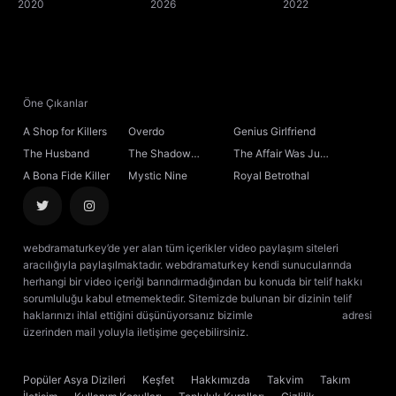
2020
2026
2022
Öne Çıkanlar
A Shop for Killers
Overdo
Genius Girlfriend
The Husband
The Shadow
The Affair Was Just
Sovereign
the Beginning
A Bona Fide Killer
Mystic Nine
Royal Betrothal
webdramaturkey’de yer alan tüm içerikler video paylaşım siteleri
aracılığıyla paylaşılmaktadır. webdramaturkey kendi sunucularında
herhangi bir video içeriği barındırmadığından bu konuda bir telif hakkı
sorumluluğu kabul etmemektedir. Sitemizde bulunan bir dizinin telif
haklarınızı ihlal ettiğini düşünüyorsanız bizimle
[email protected]
adresi
üzerinden mail yoluyla iletişime geçebilirsiniz.
kore dizisi izle
çin dizisi
izle
Popüler Asya Dizileri
Keşfet
Hakkımızda
Takvim
Takım