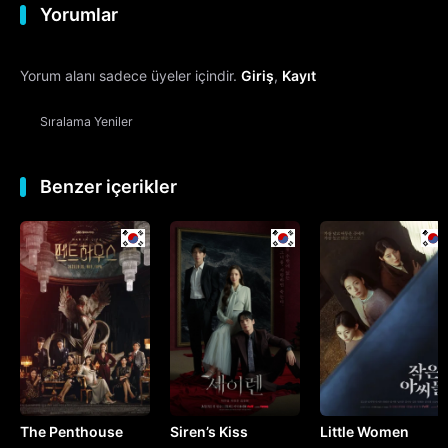
Yorumlar
12. Bölüm
Yorum alanı sadece üyeler içindir.
Giriş
,
Kayıt
13. Bölüm
Sıralama
Yeniler
14. Bölüm
15. Bölüm
Benzer içerikler
16. Bölüm
Final
The Penthouse
Siren’s Kiss
Little Women