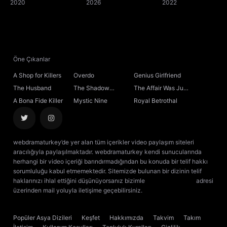
2020
2026
2022
Öne Çıkanlar
A Shop for Killers
Overdo
Genius Girlfriend
The Husband
The Shadow
The Affair Was Just
Sovereign
the Beginning
A Bona Fide Killer
Mystic Nine
Royal Betrothal
webdramaturkey’de yer alan tüm içerikler video paylaşım siteleri
aracılığıyla paylaşılmaktadır. webdramaturkey kendi sunucularında
herhangi bir video içeriği barındırmadığından bu konuda bir telif hakkı
sorumluluğu kabul etmemektedir. Sitemizde bulunan bir dizinin telif
haklarınızı ihlal ettiğini düşünüyorsanız bizimle
[email protected]
adresi
üzerinden mail yoluyla iletişime geçebilirsiniz.
kore dizisi izle
çin dizisi
izle
Popüler Asya Dizileri
Keşfet
Hakkımızda
Takvim
Takım