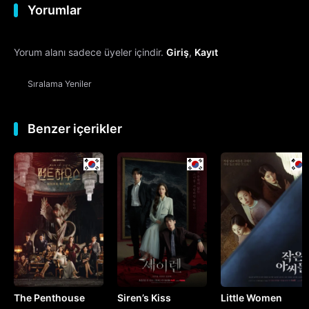
Yorumlar
12. Bölüm
Yorum alanı sadece üyeler içindir.
Giriş
,
Kayıt
13. Bölüm
Sıralama
Yeniler
14. Bölüm
15. Bölüm
Benzer içerikler
16. Bölüm
Final
The Penthouse
Siren’s Kiss
Little Women