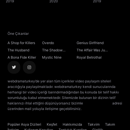
2019
2020
Anyway
2019
Öne Çıkanlar
A Shop for Killers
Overdo
Genius Girlfriend
The Husband
The Shadow
The Affair Was Just
Sovereign
the Beginning
A Bona Fide Killer
Mystic Nine
Royal Betrothal
webdramaturkey’de yer alan tüm içerikler video paylaşım siteleri
aracılığıyla paylaşılmaktadır. webdramaturkey kendi sunucularında
herhangi bir video içeriği barındırmadığından bu konuda bir telif hakkı
sorumluluğu kabul etmemektedir. Sitemizde bulunan bir dizinin telif
haklarınızı ihlal ettiğini düşünüyorsanız bizimle
[email protected]
adresi
üzerinden mail yoluyla iletişime geçebilirsiniz.
kore dizisi izle
çin dizisi
izle
Popüler Asya Dizileri
Keşfet
Hakkımızda
Takvim
Takım
İletişim
Kullanım Koşulları
Topluluk Kuralları
Gizlilik