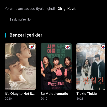
Yorum alanı sadece üyeler içindir.
Giriş
,
Kayıt
Sıralama
Yeniler
Benzer içerikler
It's Okay to Not Be
Be Melodramatic
Tickle Tickle
Okay
2020
2019
2021