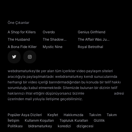
Öne Çıkanlar
A Shop for Killers
Overdo
Genius Girlfriend
The Husband
The Shadow
The Affair Was Just
Sovereign
the Beginning
A Bona Fide Killer
Mystic Nine
Royal Betrothal
webdramaturkey’de yer alan tüm içerikler video paylaşım siteleri
aracılığıyla paylaşılmaktadır. webdramaturkey kendi sunucularında
herhangi bir video içeriği barındırmadığından bu konuda bir telif hakkı
sorumluluğu kabul etmemektedir. Sitemizde bulunan bir dizinin telif
haklarınızı ihlal ettiğini düşünüyorsanız bizimle
[email protected]
adresi
üzerinden mail yoluyla iletişime geçebilirsiniz.
kore dizisi izle
çin dizisi
izle
Popüler Asya Dizileri
Keşfet
Hakkımızda
Takvim
Takım
İletişim
Kullanım Koşulları
Topluluk Kuralları
Gizlilik
Politikası
bldramaturkey
koredizi
dizigecesi