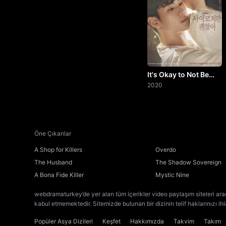
It's Okay to Not Be
Okay
2020
Öne Çıkanlar
A Shop for Killers
Overdo
The Husband
The Shadow Sovereign
A Bona Fide Killer
Mystic Nine
webdramaturkey’de yer alan tüm içerikler video paylaşım siteleri ara
kabul etmemektedir. Sitemizde bulunan bir dizinin telif haklarınızı ih
Popüler Asya Dizileri
Keşfet
Hakkımızda
Takvim
Takım