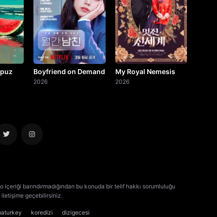
rpuz
Boyfriend on Demand
My Royal Nemesis
2026
2026
o içeriği barındırmadığından bu konuda bir telif hakkı sorumluluğu
iletişime geçebilirsiniz.
kore dizisi izle
çin dizisi izle
maturkey
koredizi
dizigecesi