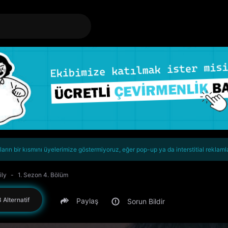
rın bir kısmını üyelerimize göstermiyoruz, eğer pop-up ya da interstitial reklaml
ily
1. Sezon 4. Bölüm
 Alternatif
Paylaş
Sorun Bildir