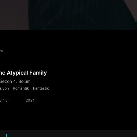
üm
he Atypical Family
 Sezon 4. Bölüm
siyon
Romantik
Fantastik
ın yılı
2024