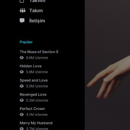
Takvim
Takım
İletişim
Popüler
The Muse of Section E
6.6M izlenme
Hidden Love
5.9M izlenme
Speed and Love
5.5M izlenme
Revenged Love
5.3M izlenme
Perfect Crown
4.1M izlenme
Marry My Husband
3.7M izlenme