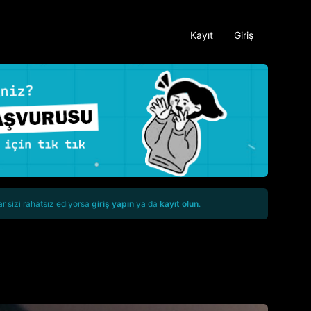
Kayıt
Giriş
ar sizi rahatsız ediyorsa
giriş yapın
ya da
kayıt olun
.