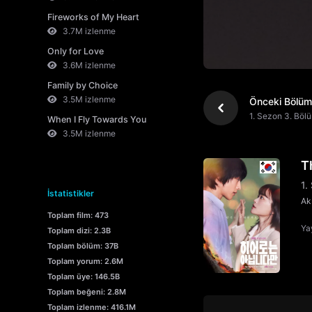
Fireworks of My Heart
3.7M izlenme
Only for Love
3.6M izlenme
Family by Choice
3.5M izlenme
Önceki Bölüm
1. Sezon 3. Böl
When I Fly Towards You
3.5M izlenme
T
1.
İstatistikler
Ak
Toplam film: 473
Yay
Toplam dizi: 2.3B
Toplam bölüm: 37B
Toplam yorum: 2.6M
Toplam üye: 146.5B
Toplam beğeni: 2.8M
Toplam izlenme: 416.1M