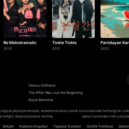
Be Melodramatic
Tickle Tickle
Parıldayan Ka
2019
2021
2023
Genius Girlfriend
The Affair Was Just the Beginning
Royal Betrothal
cılığıyla paylaşılmaktadır. webdramaturkey kendi sunucularında herhangi bir vide
lal ettiğini düşünüyorsanız bizimle
[email protected]
adresi üzerinden mail yoluyla 
İletişim
Kullanım Koşulları
Topluluk Kuralları
Gizlilik Politikası
bldra