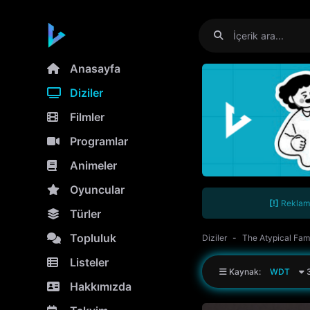
Anasayfa
Diziler
Filmler
Programlar
Animeler
Oyuncular
[!]
Reklamla
Türler
Topluluk
Diziler
The Atypical Fam
Listeler
Kaynak:
WDT
3
Hakkımızda