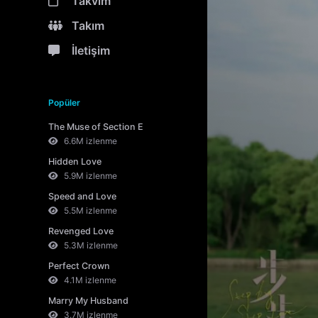
Takvim
Takım
İletişim
Popüler
The Muse of Section E
6.6M izlenme
Hidden Love
5.9M izlenme
Speed and Love
5.5M izlenme
Revenged Love
5.3M izlenme
Perfect Crown
4.1M izlenme
Marry My Husband
3.7M izlenme