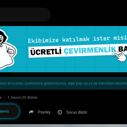
rın bir kısmını üyelerimize göstermiyoruz, eğer pop-up ya da interstitial reklaml
e
1. Sezon 25. Bölüm
lamlı)
Paylaş
Sorun Bildir