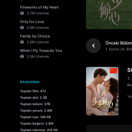
Fireworks of My Heart
3.7M izlenme
Only for Love
3.6M izlenme
Family by Choice
3.5M izlenme
Önceki Bölüm
1. Sezon 24. Bö
When I Fly Towards You
3.5M izlenme
S
1.
İstatistikler
Ro
Toplam film: 473
Yay
Toplam dizi: 2.3B
Toplam bölüm: 37B
Toplam yorum: 2.6M
Toplam üye: 146.5B
Toplam beğeni: 2.8M
Toplam izlenme: 416.1M