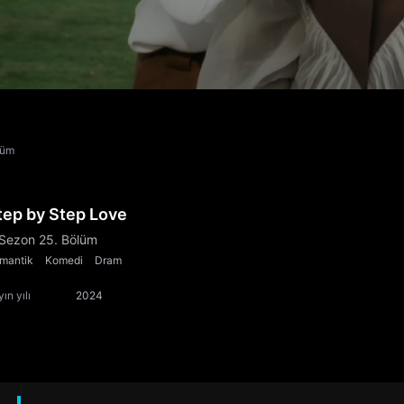
lüm
tep by Step Love
 Sezon 25. Bölüm
mantik
Komedi
Dram
ın yılı
2024