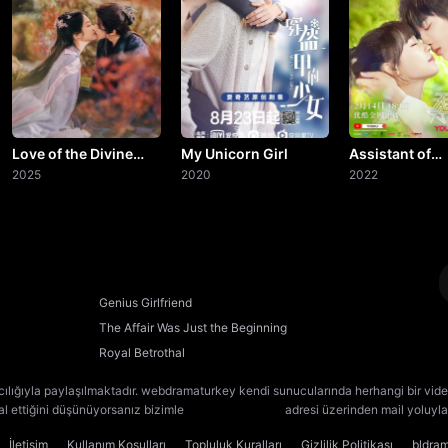
20. Bölüm
21. Bölüm
22. Bölüm
23. Bölüm
Love of the Divine
My Unicorn Girl
Assistant of
Tree
2025
2020
Superstar
2022
24. Bölüm
25. Bölüm
26. Bölüm
Genius Girlfriend
The Affair Was Just the Beginning
27. Bölüm
Royal Betrothal
28. Bölüm
Final
cılığıyla paylaşılmaktadır. webdramaturkey kendi sunucularında herhangi bir vide
lal ettiğini düşünüyorsanız bizimle
[email protected]
adresi üzerinden mail yoluyla 
İletişim
Kullanım Koşulları
Topluluk Kuralları
Gizlilik Politikası
bldra