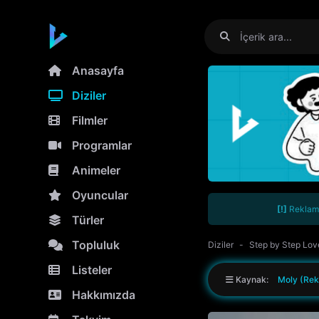
Anasayfa
Diziler
Filmler
Programlar
Animeler
Oyuncular
[!]
Reklamla
Türler
Topluluk
Diziler
Step by Step Lov
Listeler
Kaynak:
Moly (Rek
Hakkımızda