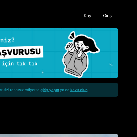
Kayıt
Giriş
ar sizi rahatsız ediyorsa
giriş yapın
ya da
kayıt olun
.