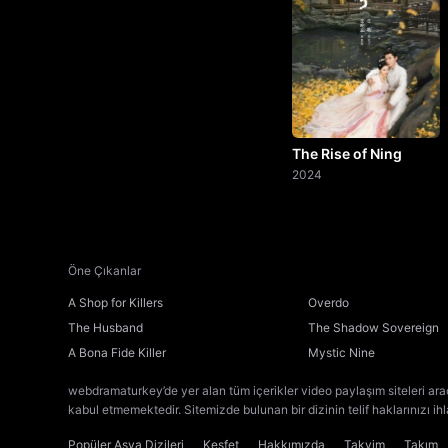
The Rise of Ning
2024
Öne Çıkanlar
A Shop for Killers
Overdo
The Husband
The Shadow Sovereign
A Bona Fide Killer
Mystic Nine
webdramaturkey’de yer alan tüm içerikler video paylaşım siteleri ara
kabul etmemektedir. Sitemizde bulunan bir dizinin telif haklarınızı ih
Popüler Asya Dizileri
Keşfet
Hakkımızda
Takvim
Takım