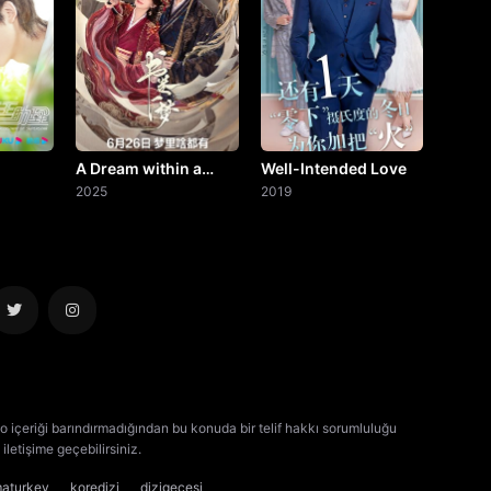
A Dream within a
Well-Intended Love
Dream
2025
2019
o içeriği barındırmadığından bu konuda bir telif hakkı sorumluluğu
iletişime geçebilirsiniz.
kore dizisi izle
çin dizisi izle
maturkey
koredizi
dizigecesi