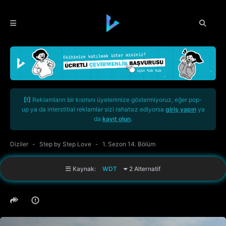
[!]
Reklamların bir kısmını üyelerimize göstermiyoruz, eğer pop-
up ya da interstitial reklamlar sizi rahatsız ediyorsa
giriş yapın
ya
da
kayıt olun
.
Diziler
Step by Step Love
1. Sezon 14. Bölüm
Kaynak:
WDT
2 Alternatif