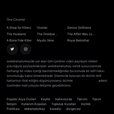
21. Bölüm
22. Bölüm
Öne Çıkanlar
A Shop for Killers
Overdo
Genius Girlfriend
23. Bölüm
The Husband
The Shadow
The Affair Was Just
Sovereign
the Beginning
A Bona Fide Killer
Mystic Nine
Royal Betrothal
24. Bölüm
25. Bölüm
webdramaturkey’de yer alan tüm içerikler video paylaşım siteleri
aracılığıyla paylaşılmaktadır. webdramaturkey kendi sunucularında
26. Bölüm
herhangi bir video içeriği barındırmadığından bu konuda bir telif hakkı
sorumluluğu kabul etmemektedir. Sitemizde bulunan bir dizinin telif
haklarınızı ihlal ettiğini düşünüyorsanız bizimle
[email protected]
adresi
27. Bölüm
üzerinden mail yoluyla iletişime geçebilirsiniz.
kore dizisi izle
çin dizisi
izle
28. Bölüm
Final
Popüler Asya Dizileri
Keşfet
Hakkımızda
Takvim
Takım
İletişim
Kullanım Koşulları
Topluluk Kuralları
Gizlilik
Politikası
bldramaturkey
koredizi
dizigecesi