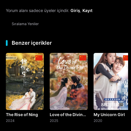
Yorum alanı sadece üyeler içindir.
Giriş
,
Kayıt
13. Bölüm
Sıralama
Yeniler
14. Bölüm
15. Bölüm
Benzer içerikler
16. Bölüm
17. Bölüm
18. Bölüm
19. Bölüm
The Rise of Ning
Love of the Divine
My Unicorn Girl
20. Bölüm
2024
Tree
2025
2020