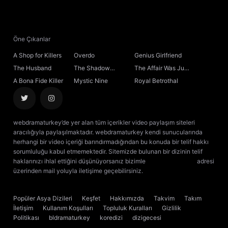
21. Bölüm
22. Bölüm
Öne Çıkanlar
A Shop for Killers
Overdo
Genius Girlfriend
23. Bölüm
The Husband
The Shadow
The Affair Was Just
Sovereign
the Beginning
A Bona Fide Killer
Mystic Nine
Royal Betrothal
24. Bölüm
25. Bölüm
webdramaturkey’de yer alan tüm içerikler video paylaşım siteleri
aracılığıyla paylaşılmaktadır. webdramaturkey kendi sunucularında
26. Bölüm
herhangi bir video içeriği barındırmadığından bu konuda bir telif hakkı
sorumluluğu kabul etmemektedir. Sitemizde bulunan bir dizinin telif
haklarınızı ihlal ettiğini düşünüyorsanız bizimle
[email protected]
adresi
27. Bölüm
üzerinden mail yoluyla iletişime geçebilirsiniz.
kore dizisi izle
çin dizisi
izle
28. Bölüm
Popüler Asya Dizileri
Keşfet
Hakkımızda
Takvim
Takım
İletişim
Kullanım Koşulları
Topluluk Kuralları
Gizlilik
29. Bölüm
Politikası
bldramaturkey
koredizi
dizigecesi