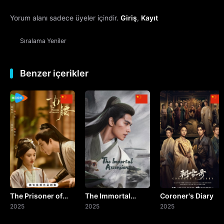
Yorum alanı sadece üyeler içindir.
Giriş
,
Kayıt
13. Bölüm
Sıralama
Yeniler
14. Bölüm
15. Bölüm
Benzer içerikler
16. Bölüm
17. Bölüm
18. Bölüm
19. Bölüm
The Prisoner of
The Immortal
Coroner's Diary
20. Bölüm
Beauty
2025
Ascension
2025
2025