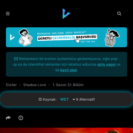
[!]
Reklamların bir kısmını üyelerimize göstermiyoruz, eğer pop-
up ya da interstitial reklamlar sizi rahatsız ediyorsa
giriş yapın
ya
da
kayıt olun
.
Diziler
Shadow Love
1. Sezon 31. Bölüm
Kaynak:
WDT
9 Alternatif