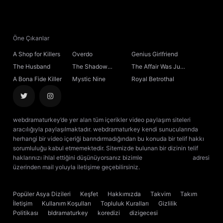
21. Bölüm
22. Bölüm
Öne Çıkanlar
A Shop for Killers
Overdo
Genius Girlfriend
23. Bölüm
The Husband
The Shadow
The Affair Was Just
Sovereign
the Beginning
A Bona Fide Killer
Mystic Nine
Royal Betrothal
24. Bölüm
25. Bölüm
webdramaturkey’de yer alan tüm içerikler video paylaşım siteleri
aracılığıyla paylaşılmaktadır. webdramaturkey kendi sunucularında
26. Bölüm
herhangi bir video içeriği barındırmadığından bu konuda bir telif hakkı
sorumluluğu kabul etmemektedir. Sitemizde bulunan bir dizinin telif
haklarınızı ihlal ettiğini düşünüyorsanız bizimle
[email protected]
adresi
27. Bölüm
üzerinden mail yoluyla iletişime geçebilirsiniz.
kore dizisi izle
çin dizisi
izle
28. Bölüm
Popüler Asya Dizileri
Keşfet
Hakkımızda
Takvim
Takım
İletişim
Kullanım Koşulları
Topluluk Kuralları
Gizlilik
29. Bölüm
Politikası
bldramaturkey
koredizi
dizigecesi