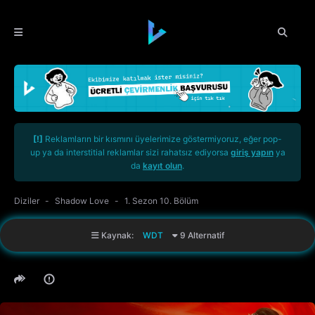
[!]
Reklamların bir kısmını üyelerimize göstermiyoruz, eğer pop-
up ya da interstitial reklamlar sizi rahatsız ediyorsa
giriş yapın
ya
da
kayıt olun
.
Diziler
Shadow Love
1. Sezon 10. Bölüm
Kaynak:
WDT
9 Alternatif