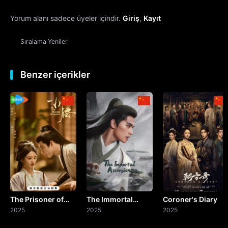
Yorum alanı sadece üyeler içindir.
Giriş
,
Kayıt
13. Bölüm
Sıralama
Yeniler
14. Bölüm
15. Bölüm
Benzer içerikler
16. Bölüm
17. Bölüm
18. Bölüm
19. Bölüm
The Prisoner of
The Immortal
Coroner's Diary
20. Bölüm
Beauty
2025
Ascension
2025
2025