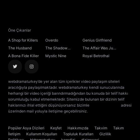
Öne Çıkanlar
A Shop for Killers
Overdo
Genius Girlfriend
The Husband
The Shadow
The Affair Was Just
Sovereign
the Beginning
A Bona Fide Killer
Mystic Nine
Royal Betrothal
webdramaturkey’de yer alan tüm içerikler video paylaşım siteleri
aracılığıyla paylaşılmaktadır. webdramaturkey kendi sunucularında
herhangi bir video içeriği barındırmadığından bu konuda bir telif hakkı
sorumluluğu kabul etmemektedir. Sitemizde bulunan bir dizinin telif
haklarınızı ihlal ettiğini düşünüyorsanız bizimle
[email protected]
adresi
üzerinden mail yoluyla iletişime geçebilirsiniz.
kore dizisi izle
çin dizisi
izle
Popüler Asya Dizileri
Keşfet
Hakkımızda
Takvim
Takım
İletişim
Kullanım Koşulları
Topluluk Kuralları
Gizlilik
Politikası
bldramaturkey
koredizi
dizigecesi