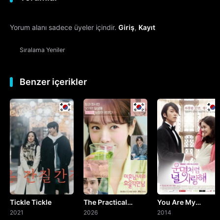
12. Bölüm
Yorum alanı sadece üyeler içindir.
Giriş
,
Kayıt
13. Bölüm
Sıralama
Yeniler
14. Bölüm
15. Bölüm
Benzer içerikler
16. Bölüm
Final
17. Bölüm
Özel Bölüm
Tickle Tickle
The Practical
You Are My
2021
Guide to Love
2026
Destiny
2014