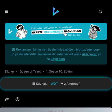
[!]
Reklamların bir kısmını üyelerimize göstermiyoruz, eğer pop-
up ya da interstitial reklamlar sizi rahatsız ediyorsa
giriş yapın
ya
da
kayıt olun
.
Diziler
Queen of Tears
1. Sezon 10. Bölüm
Kaynak:
WDT
2 Alternatif