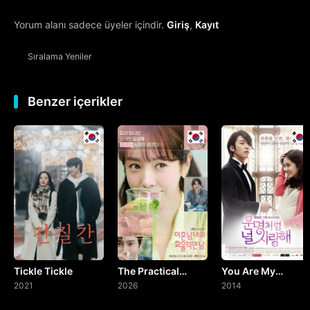
Yorum alanı sadece üyeler içindir.
Giriş
,
Kayıt
13. Bölüm
Sıralama
Yeniler
14. Bölüm
15. Bölüm
Benzer içerikler
16. Bölüm
Final
17. Bölüm
Özel Bölüm
Tickle Tickle
The Practical
You Are My
2021
Guide to Love
2026
Destiny
2014