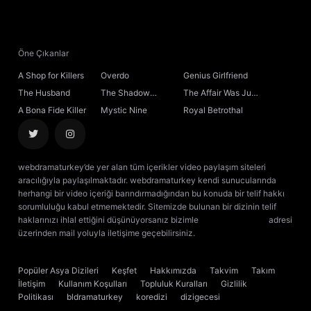
Öne Çıkanlar
A Shop for Killers
Overdo
Genius Girlfriend
The Husband
The Shadow
The Affair Was Just
Sovereign
the Beginning
A Bona Fide Killer
Mystic Nine
Royal Betrothal
webdramaturkey’de yer alan tüm içerikler video paylaşım siteleri
aracılığıyla paylaşılmaktadır. webdramaturkey kendi sunucularında
herhangi bir video içeriği barındırmadığından bu konuda bir telif hakkı
sorumluluğu kabul etmemektedir. Sitemizde bulunan bir dizinin telif
haklarınızı ihlal ettiğini düşünüyorsanız bizimle
[email protected]
adresi
üzerinden mail yoluyla iletişime geçebilirsiniz.
kore dizisi izle
çin dizisi
izle
Popüler Asya Dizileri
Keşfet
Hakkımızda
Takvim
Takım
İletişim
Kullanım Koşulları
Topluluk Kuralları
Gizlilik
Politikası
bldramaturkey
koredizi
dizigecesi