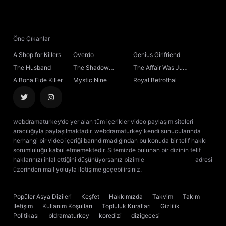
21. Bölüm
22. Bölüm
Öne Çıkanlar
A Shop for Killers
Overdo
Genius Girlfriend
23. Bölüm
The Husband
The Shadow
The Affair Was Just
Sovereign
the Beginning
A Bona Fide Killer
Mystic Nine
Royal Betrothal
24. Bölüm
Final
webdramaturkey’de yer alan tüm içerikler video paylaşım siteleri
aracılığıyla paylaşılmaktadır. webdramaturkey kendi sunucularında
herhangi bir video içeriği barındırmadığından bu konuda bir telif hakkı
sorumluluğu kabul etmemektedir. Sitemizde bulunan bir dizinin telif
haklarınızı ihlal ettiğini düşünüyorsanız bizimle
[email protected]
adresi
üzerinden mail yoluyla iletişime geçebilirsiniz.
kore dizisi izle
çin dizisi
izle
Popüler Asya Dizileri
Keşfet
Hakkımızda
Takvim
Takım
İletişim
Kullanım Koşulları
Topluluk Kuralları
Gizlilik
Politikası
bldramaturkey
koredizi
dizigecesi