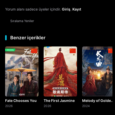
Yorum alanı sadece üyeler içindir.
Giriş
,
Kayıt
13. Bölüm
Sıralama
Yeniler
14. Bölüm
15. Bölüm
Benzer içerikler
16. Bölüm
17. Bölüm
18. Bölüm
19. Bölüm
Fate Chooses You
The First Jasmine
Melody of Golden
20. Bölüm
2026
2026
Age
2024