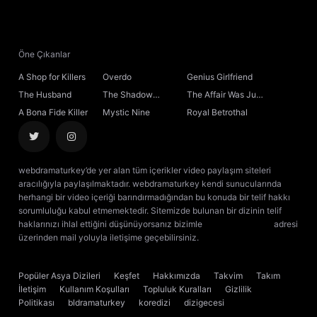
21. Bölüm
22. Bölüm
Öne Çıkanlar
A Shop for Killers
Overdo
Genius Girlfriend
23. Bölüm
The Husband
The Shadow
The Affair Was Just
Sovereign
the Beginning
A Bona Fide Killer
Mystic Nine
Royal Betrothal
24. Bölüm
Final
webdramaturkey’de yer alan tüm içerikler video paylaşım siteleri
aracılığıyla paylaşılmaktadır. webdramaturkey kendi sunucularında
herhangi bir video içeriği barındırmadığından bu konuda bir telif hakkı
sorumluluğu kabul etmemektedir. Sitemizde bulunan bir dizinin telif
haklarınızı ihlal ettiğini düşünüyorsanız bizimle
[email protected]
adresi
üzerinden mail yoluyla iletişime geçebilirsiniz.
kore dizisi izle
çin dizisi
izle
Popüler Asya Dizileri
Keşfet
Hakkımızda
Takvim
Takım
İletişim
Kullanım Koşulları
Topluluk Kuralları
Gizlilik
Politikası
bldramaturkey
koredizi
dizigecesi