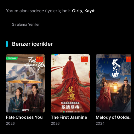
Yorum alanı sadece üyeler içindir.
Giriş
,
Kayıt
13. Bölüm
Sıralama
Yeniler
14. Bölüm
15. Bölüm
Benzer içerikler
16. Bölüm
17. Bölüm
18. Bölüm
19. Bölüm
Fate Chooses You
The First Jasmine
Melody of Golden
20. Bölüm
2026
2026
Age
2024