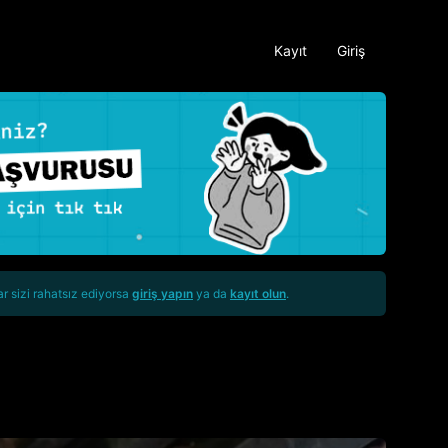
Kayıt
Giriş
ar sizi rahatsız ediyorsa
giriş yapın
ya da
kayıt olun
.