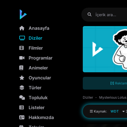
Anasayfa
Diziler
Filmler
Programlar
Animeler
Oyuncular
[!]
Reklamla
Türler
Topluluk
Diziler
Mysterious Lotu
Listeler
Kaynak:
WDT
3
Hakkımızda