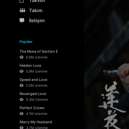
Takvim
Takım
İletişim
Popüler
The Muse of Section E
6.6M izlenme
Hidden Love
5.9M izlenme
Speed and Love
5.5M izlenme
Revenged Love
5.3M izlenme
Perfect Crown
4.1M izlenme
Marry My Husband
3.7M izlenme