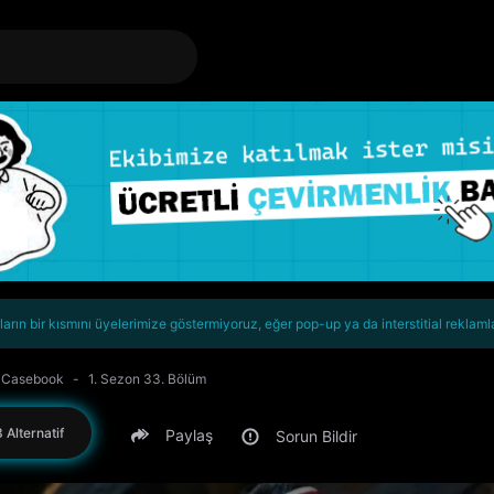
rın bir kısmını üyelerimize göstermiyoruz, eğer pop-up ya da interstitial reklaml
s Casebook
1. Sezon 33. Bölüm
 Alternatif
Paylaş
Sorun Bildir