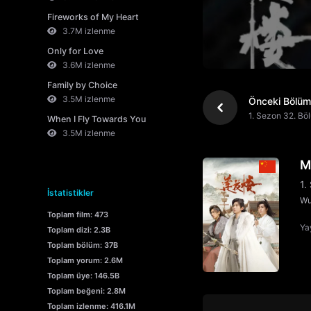
Fireworks of My Heart
3.7M izlenme
Only for Love
3.6M izlenme
Family by Choice
3.5M izlenme
Önceki Bölüm
1. Sezon 32. Bö
When I Fly Towards You
3.5M izlenme
M
1.
İstatistikler
Wu
Toplam film: 473
Yay
Toplam dizi: 2.3B
Toplam bölüm: 37B
Toplam yorum: 2.6M
Toplam üye: 146.5B
Toplam beğeni: 2.8M
Toplam izlenme: 416.1M