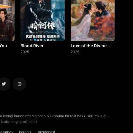
 You
Blood River
Love of the Divine
2025
Tree
2025
o içeriği barındırmadığından bu konuda bir telif hakkı sorumluluğu
iletişime geçebilirsiniz.
kore dizisi izle
çin dizisi izle
maturkey
koredizi
dizigecesi