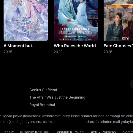
20. Bölüm
21. Bölüm
22. Bölüm
23. Bölüm
A Moment but
Who Rules the World
Fate Chooses
Forever
2025
2022
2026
24. Bölüm
25. Bölüm
26. Bölüm
Genius Girlfriend
The Affair Was Just the Beginning
27. Bölüm
Royal Betrothal
28. Bölüm
cılığıyla paylaşılmaktadır. webdramaturkey kendi sunucularında herhangi bir vide
lal ettiğini düşünüyorsanız bizimle
[email protected]
adresi üzerinden mail yoluyla 
29. Bölüm
İletişim
Kullanım Koşulları
Topluluk Kuralları
Gizlilik Politikası
bldra