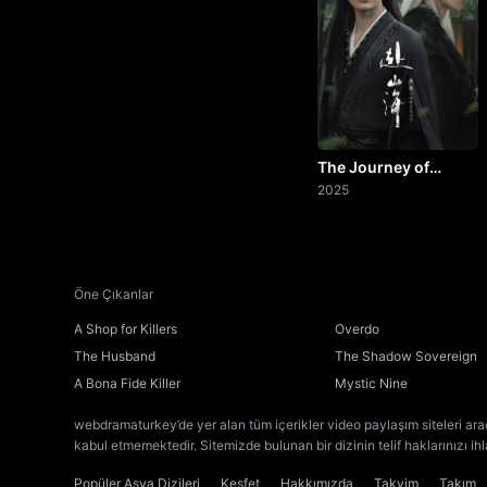
The Journey of
Legend
2025
Öne Çıkanlar
A Shop for Killers
Overdo
The Husband
The Shadow Sovereign
A Bona Fide Killer
Mystic Nine
webdramaturkey’de yer alan tüm içerikler video paylaşım siteleri ara
kabul etmemektedir. Sitemizde bulunan bir dizinin telif haklarınızı ih
Popüler Asya Dizileri
Keşfet
Hakkımızda
Takvim
Takım