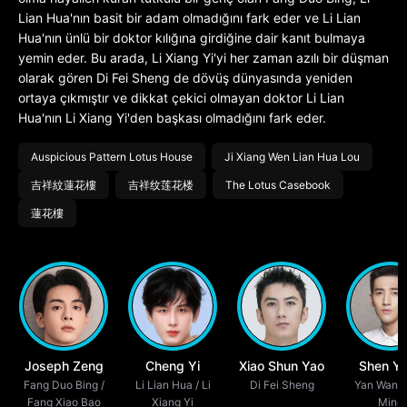
Lian Hua'nın basit bir adam olmadığını fark eder ve Li Lian
Hua'nın ünlü bir doktor kılığına girdiğine dair kanıt bulmaya
yemin eder. Bu arada, Li Xiang Yi'yi her zaman azılı bir düşman
olarak gören Di Fei Sheng de dövüş dünyasında yeniden
ortaya çıkmıştır ve dikkat çekici olmayan doktor Li Lian
Hua'nın Li Xiang Yi'den başkası olmadığını fark eder.
Auspicious Pattern Lotus House
Ji Xiang Wen Lian Hua Lou
吉祥紋蓮花樓
吉祥纹莲花楼
The Lotus Casebook
蓮花樓
Joseph Zeng
Cheng Yi
Xiao Shun Yao
Shen Yu
Fang Duo Bing /
Li Lian Hua / Li
Di Fei Sheng
Yan Wang
Fang Xiao Bao
Xiang Yi
Ming