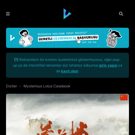
[!]
Reklamların bir kısmını üyelerimize göstermiyoruz, eğer pop-
up ya da interstitial reklamlar sizi rahatsız ediyorsa
giriş yapın
ya
da
kayıt olun
.
Diziler
Mysterious Lotus Casebook