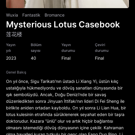
Wuxia
Fantastik
Bromance
Mysterious Lotus Casebook
莲花楼
Yayın
Bölüm
Yayın
Çeviri
yılı
sayısı
durumu
durumu
2023
40
Final
Final
Genel Bakış
On yıl önce, Sigu Tarikatı'nın üstadı Li Xiang Yi, üstün kılıç
ustalığıyla hükmediyordu ve dövüş sanatları dünyasında bir
ışık sembolüydü. Ancak, Doğu Denizi'nde bir savaş
düzenledikten sonra Jinyuan İttifakı'nın lideri Di Fei Sheng ile
birlikte aniden ortadan kayboldu. On yıl sonra Li Lian Hua, bir
lotus kulesinin etrafında sürüklenerek seyahat eden bir taşra
doktorudur. Kazara “ünlü” olur ve artık hiçbir bağlantısı
olmasını istemediği dövüş dünyasının içine çekilir. Kahraman
olma hayalleri kuran tutkulu bir genç olan Fang Duo Bing, Li