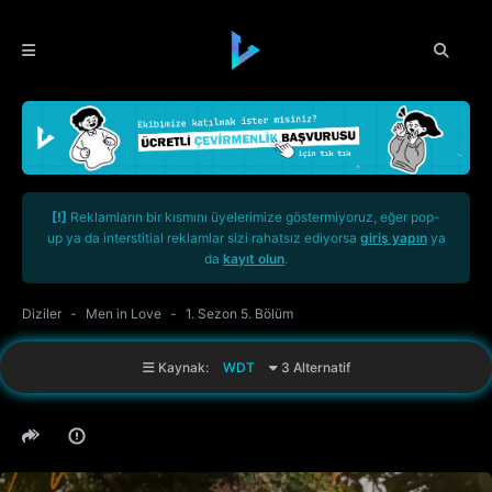
[!]
Reklamların bir kısmını üyelerimize göstermiyoruz, eğer pop-
up ya da interstitial reklamlar sizi rahatsız ediyorsa
giriş yapın
ya
da
kayıt olun
.
Diziler
Men in Love
1. Sezon 5. Bölüm
Kaynak:
WDT
3 Alternatif