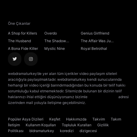
21. Bölüm
22. Bölüm
Öne Çıkanlar
A Shop for Killers
Overdo
Genius Girlfriend
23. Bölüm
The Husband
The Shadow
The Affair Was Just
Sovereign
the Beginning
A Bona Fide Killer
Mystic Nine
Royal Betrothal
24. Bölüm
25. Bölüm
webdramaturkey’de yer alan tüm içerikler video paylaşım siteleri
aracılığıyla paylaşılmaktadır. webdramaturkey kendi sunucularında
26. Bölüm
herhangi bir video içeriği barındırmadığından bu konuda bir telif hakkı
sorumluluğu kabul etmemektedir. Sitemizde bulunan bir dizinin telif
haklarınızı ihlal ettiğini düşünüyorsanız bizimle
[email protected]
adresi
27. Bölüm
üzerinden mail yoluyla iletişime geçebilirsiniz.
kore dizisi izle
çin dizisi
izle
28. Bölüm
Popüler Asya Dizileri
Keşfet
Hakkımızda
Takvim
Takım
İletişim
Kullanım Koşulları
Topluluk Kuralları
Gizlilik
29. Bölüm
Politikası
bldramaturkey
koredizi
dizigecesi