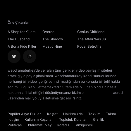
21. Bölüm
22. Bölüm
Öne Çıkanlar
A Shop for Killers
Overdo
Genius Girlfriend
23. Bölüm
The Husband
The Shadow
The Affair Was Just
Sovereign
the Beginning
A Bona Fide Killer
Mystic Nine
Royal Betrothal
24. Bölüm
25. Bölüm
webdramaturkey’de yer alan tüm içerikler video paylaşım siteleri
aracılığıyla paylaşılmaktadır. webdramaturkey kendi sunucularında
26. Bölüm
herhangi bir video içeriği barındırmadığından bu konuda bir telif hakkı
sorumluluğu kabul etmemektedir. Sitemizde bulunan bir dizinin telif
haklarınızı ihlal ettiğini düşünüyorsanız bizimle
[email protected]
adresi
27. Bölüm
üzerinden mail yoluyla iletişime geçebilirsiniz.
kore dizisi izle
çin dizisi
izle
28. Bölüm
Popüler Asya Dizileri
Keşfet
Hakkımızda
Takvim
Takım
İletişim
Kullanım Koşulları
Topluluk Kuralları
Gizlilik
29. Bölüm
Politikası
bldramaturkey
koredizi
dizigecesi