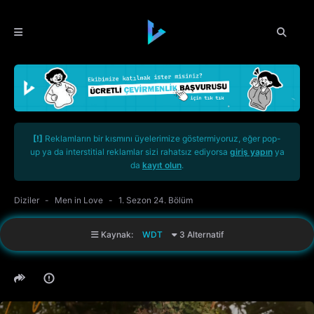
[!]
Reklamların bir kısmını üyelerimize göstermiyoruz, eğer pop-
up ya da interstitial reklamlar sizi rahatsız ediyorsa
giriş yapın
ya
da
kayıt olun
.
Diziler
Men in Love
1. Sezon 24. Bölüm
Kaynak:
WDT
3 Alternatif