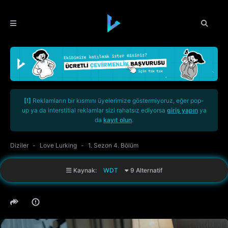
[!]
Reklamların bir kısmını üyelerimize göstermiyoruz, eğer pop-
up ya da interstitial reklamlar sizi rahatsız ediyorsa
giriş yapın
ya
da
kayıt olun
.
Diziler
Love Lurking
1. Sezon 4. Bölüm
Kaynak:
WDT
9 Alternatif