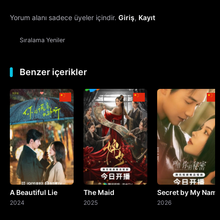
Yorum alanı sadece üyeler içindir.
Giriş
,
Kayıt
13. Bölüm
Sıralama
Yeniler
14. Bölüm
15. Bölüm
Benzer içerikler
16. Bölüm
17. Bölüm
18. Bölüm
19. Bölüm
A Beautiful Lie
The Maid
Secret by My Nam
20. Bölüm
2024
2025
2026