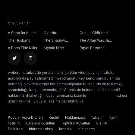
21. Bölüm
Final
Öne Çıkanlar
A Shop for Killers
Overdo
Genius Girlfriend
The Husband
The Shadow
The Affair Was Just
Sovereign
the Beginning
A Bona Fide Killer
Mystic Nine
Royal Betrothal
webdramaturkey’de yer alan tüm içerikler video paylaşım siteleri
aracılığıyla paylaşılmaktadır. webdramaturkey kendi sunucularında
herhangi bir video içeriği barındırmadığından bu konuda bir telif hakkı
sorumluluğu kabul etmemektedir. Sitemizde bulunan bir dizinin telif
haklarınızı ihlal ettiğini düşünüyorsanız bizimle
[email protected]
adresi
üzerinden mail yoluyla iletişime geçebilirsiniz.
kore dizisi izle
çin dizisi
izle
Popüler Asya Dizileri
Keşfet
Hakkımızda
Takvim
Takım
İletişim
Kullanım Koşulları
Topluluk Kuralları
Gizlilik
Politikası
bldramaturkey
koredizi
dizigecesi