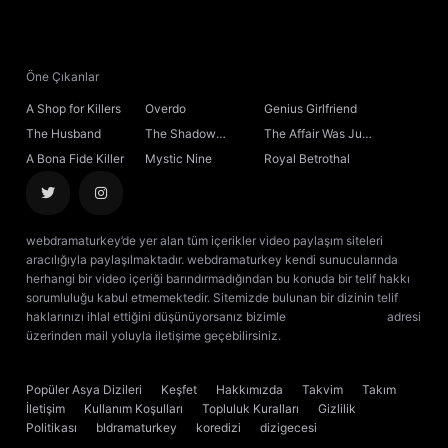
21. Bölüm
Final
Öne Çıkanlar
A Shop for Killers
Overdo
Genius Girlfriend
The Husband
The Shadow
The Affair Was Just
Sovereign
the Beginning
A Bona Fide Killer
Mystic Nine
Royal Betrothal
webdramaturkey’de yer alan tüm içerikler video paylaşım siteleri
aracılığıyla paylaşılmaktadır. webdramaturkey kendi sunucularında
herhangi bir video içeriği barındırmadığından bu konuda bir telif hakkı
sorumluluğu kabul etmemektedir. Sitemizde bulunan bir dizinin telif
haklarınızı ihlal ettiğini düşünüyorsanız bizimle
[email protected]
adresi
üzerinden mail yoluyla iletişime geçebilirsiniz.
kore dizisi izle
çin dizisi
izle
Popüler Asya Dizileri
Keşfet
Hakkımızda
Takvim
Takım
İletişim
Kullanım Koşulları
Topluluk Kuralları
Gizlilik
Politikası
bldramaturkey
koredizi
dizigecesi