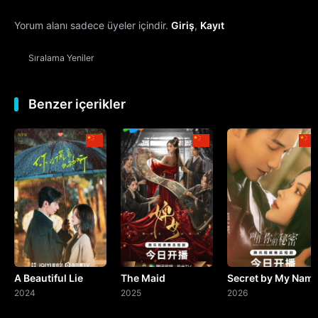
Yorum alanı sadece üyeler içindir.
Giriş
,
Kayıt
13. Bölüm
Sıralama
Yeniler
14. Bölüm
15. Bölüm
Benzer içerikler
16. Bölüm
17. Bölüm
18. Bölüm
19. Bölüm
A Beautiful Lie
The Maid
Secret by My Nam
20. Bölüm
2024
2025
2026