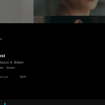
üm
ost
 Sezon 4. Bölüm
am
Gizem
ın yılı
2021