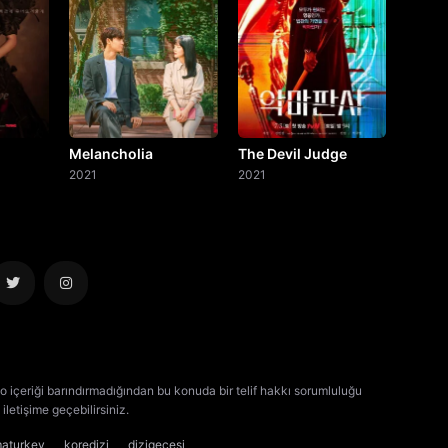
Melancholia
The Devil Judge
2021
2021
o içeriği barındırmadığından bu konuda bir telif hakkı sorumluluğu
iletişime geçebilirsiniz.
kore dizisi izle
çin dizisi izle
maturkey
koredizi
dizigecesi