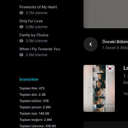
Fireworks of My Heart
3.7M izlenme
Only for Love
3.6M izlenme
Family by Choice
3.5M izlenme
Önceki Bölüm
1. Sezon 3. Böl
When I Fly Towards You
3.5M izlenme
L
1.
İstatistikler
Dr
Toplam film: 473
Yay
Toplam dizi: 2.3B
Toplam bölüm: 37B
Toplam yorum: 2.6M
Toplam üye: 146.5B
Toplam beğeni: 2.8M
Toplam izlenme: 416.1M