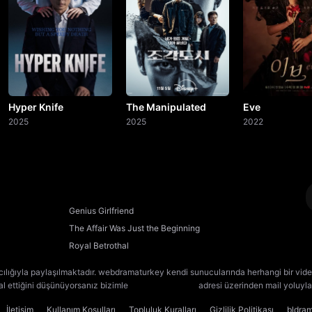
Hyper Knife
The Manipulated
Eve
2025
2025
2022
Genius Girlfriend
The Affair Was Just the Beginning
Royal Betrothal
cılığıyla paylaşılmaktadır. webdramaturkey kendi sunucularında herhangi bir vide
lal ettiğini düşünüyorsanız bizimle
[email protected]
adresi üzerinden mail yoluyla 
İletişim
Kullanım Koşulları
Topluluk Kuralları
Gizlilik Politikası
bldra