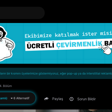
rın bir kısmını üyelerimize göstermiyoruz, eğer pop-up ya da interstitial reklaml
 4. Bölüm
amlı)
6 Alternatif
Paylaş
Sorun Bildir