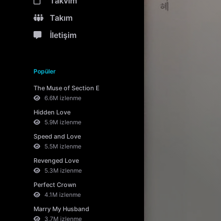
Takvim
Takım
İletişim
Popüler
The Muse of Section E
6.6M izlenme
Hidden Love
5.9M izlenme
Speed and Love
5.5M izlenme
Revenged Love
5.3M izlenme
Perfect Crown
4.1M izlenme
Marry My Husband
3.7M izlenme