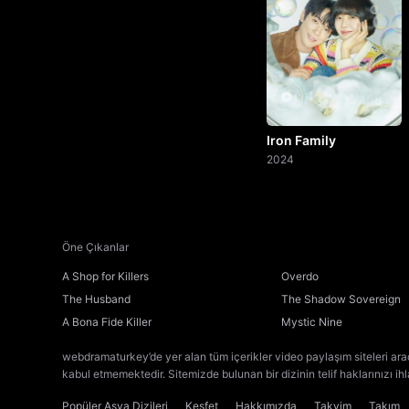
Iron Family
2024
Öne Çıkanlar
A Shop for Killers
Overdo
The Husband
The Shadow Sovereign
A Bona Fide Killer
Mystic Nine
webdramaturkey’de yer alan tüm içerikler video paylaşım siteleri ara
kabul etmemektedir. Sitemizde bulunan bir dizinin telif haklarınızı ih
Popüler Asya Dizileri
Keşfet
Hakkımızda
Takvim
Takım