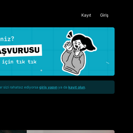
Kayıt
Giriş
ar sizi rahatsız ediyorsa
giriş yapın
ya da
kayıt olun
.