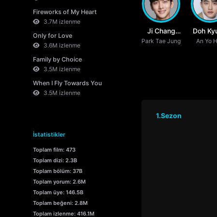
Fireworks of My Heart
3.7M izlenme
Ji Chang
Doh Ky
Only for Love
Park Tae Jung
Wook
An Yo 
Soo
3.6M izlenme
Family by Choice
3.5M izlenme
When I Fly Towards You
3.5M izlenme
1.Sezon
İstatistikler
Toplam film: 473
Toplam dizi: 2.3B
Toplam bölüm: 37B
Toplam yorum: 2.6M
Toplam üye: 146.5B
Toplam beğeni: 2.8M
Toplam izlenme: 416.1M