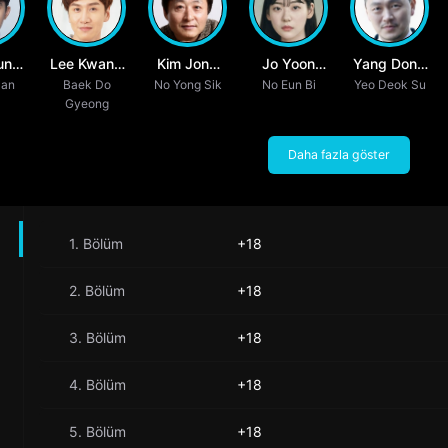
ung
Lee Kwang
Kim Jong
Jo Yoon
Yang Dong
Han
Baek Do
Soo
No Yong Sik
Soo
No Eun Bi
Soo
Yeo Deok Su
Geun
Gyeong
Daha fazla göster
1. Bölüm
+18
2. Bölüm
+18
3. Bölüm
+18
4. Bölüm
+18
5. Bölüm
+18