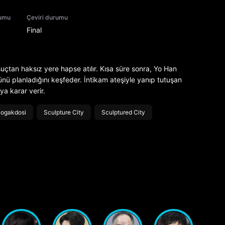
rumu
Çeviri durumu
Final
çtan haksız yere hapse atılır. Kısa süre sonra, Yo Han
ünü planladığını keşfeder. İntikam ateşiyle yanıp tutuşan
a karar verir.
Jogakdosi
Sculpture City
Sculptured City