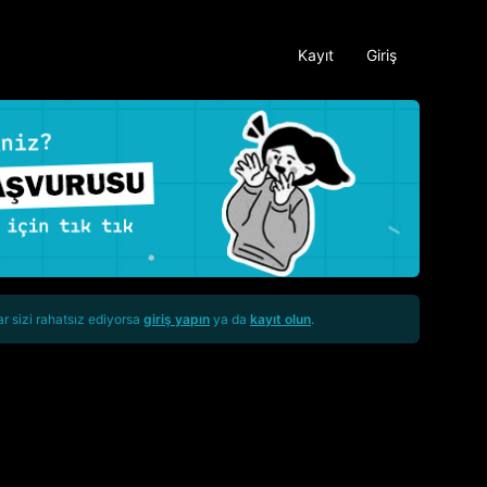
Kayıt
Giriş
ar sizi rahatsız ediyorsa
giriş yapın
ya da
kayıt olun
.