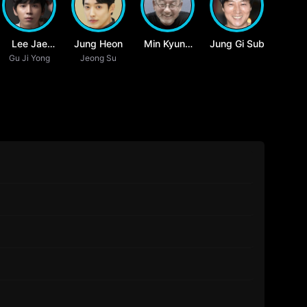
Lee Jae
Jung Heon
Min Kyung
Jung Gi Sub
Gu Ji Yong
Kyoon
Jeong Su
Jin