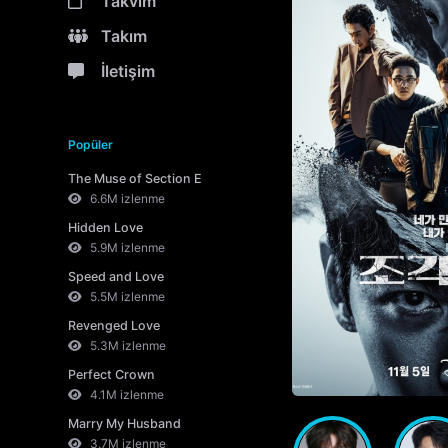
Takvim
Takım
İletişim
Popüler
The Muse of Section E
6.6M izlenme
Hidden Love
5.9M izlenme
Speed and Love
5.5M izlenme
Revenged Love
5.3M izlenme
Perfect Crown
4.1M izlenme
Marry My Husband
3.7M izlenme