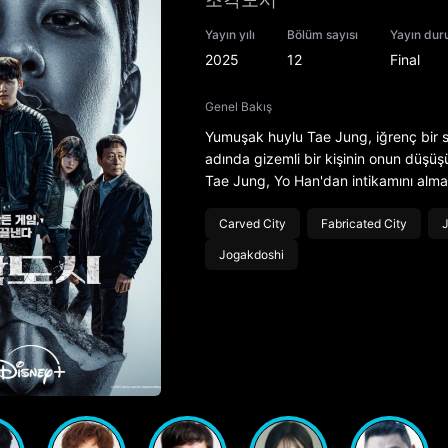
Yayın yılı
Bölüm sayısı
Yayın du
2025
12
Final
Genel Bakış
Yumuşak huylu Tae Jung, iğrenç bir su
adında gizemli bir kişinin onun düşüş
Tae Jung, Yo Han'dan intikamını almay
Carved City
Fabricated City
Jogakdoshi