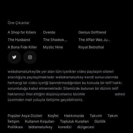
Öne Çıkanlar
A Shop for Killers
Overdo
Genius Girlfriend
The Husband
The Shadow
The Affair Was Just
Sovereign
the Beginning
A Bona Fide Killer
Mystic Nine
Royal Betrothal
webdramaturkey’de yer alan tüm içerikler video paylaşım siteleri
aracılığıyla paylaşılmaktadır. webdramaturkey kendi sunucularında
herhangi bir video içeriği barındırmadığından bu konuda bir telif hakkı
sorumluluğu kabul etmemektedir. Sitemizde bulunan bir dizinin telif
haklarınızı ihlal ettiğini düşünüyorsanız bizimle
[email protected]
adresi
üzerinden mail yoluyla iletişime geçebilirsiniz.
kore dizisi izle
çin dizisi
izle
Popüler Asya Dizileri
Keşfet
Hakkımızda
Takvim
Takım
İletişim
Kullanım Koşulları
Topluluk Kuralları
Gizlilik
Politikası
bldramaturkey
koredizi
dizigecesi