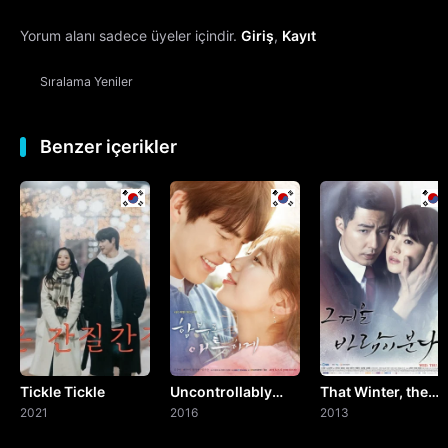
Yorum alanı sadece üyeler içindir.
Giriş
,
Kayıt
13. Bölüm
Sıralama
Yeniler
14. Bölüm
15. Bölüm
Benzer içerikler
16. Bölüm
Final
Tickle Tickle
Uncontrollably
That Winter, the
2021
Fond
2016
Wind Blows
2013