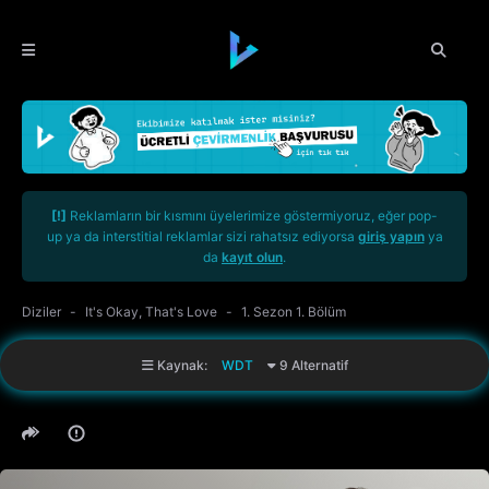
[!]
Reklamların bir kısmını üyelerimize göstermiyoruz, eğer pop-
up ya da interstitial reklamlar sizi rahatsız ediyorsa
giriş yapın
ya
da
kayıt olun
.
Diziler
It's Okay, That's Love
1. Sezon 1. Bölüm
Kaynak:
WDT
9 Alternatif