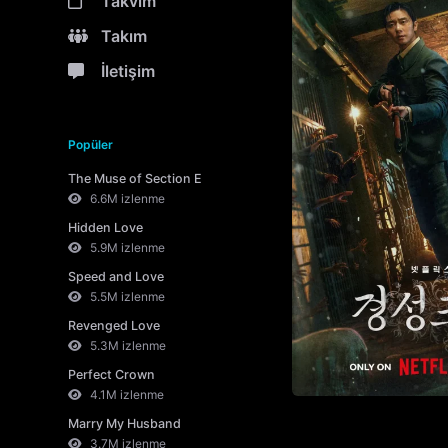
Takvim
Takım
İletişim
Popüler
The Muse of Section E
6.6M izlenme
Hidden Love
5.9M izlenme
Speed and Love
5.5M izlenme
Revenged Love
5.3M izlenme
Perfect Crown
4.1M izlenme
Marry My Husband
3.7M izlenme