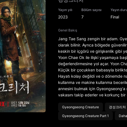
Yayın yılı
Bölüm sayısı
Yayın du
2023
7
Final
Genel Bakış
Jang Tae Sang zengin bir adam. Gye
olarak bilinir. Ayrıca bölgede güvenili
keskin bir içgörü ve girişkenlik gibi
Yoon Chae Ok ile ilişki yaşamaya başl
değerlendirmesine yol açar. Yoon Chae
Küçük bir çocukken babasıyla birlikt
Hayatı kolay değildi ve o dönemde nas
kullanma ve makine kullanma beceriler
annesini bulmak için Gyeongseong'a ge
vakasını takip ederler ve korkunç bir g
Gyeongseong Creature
경성크리처
Gyeongseong Creature Part 1
Daha