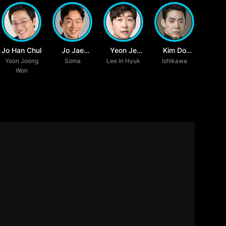
Jo Han Chul
Jo Jae
Yeon Je
Kim Do
Yoon Joong
Ryong
Soma
Lee In Hyuk
Wook
Ishikawa
Hyun
Won