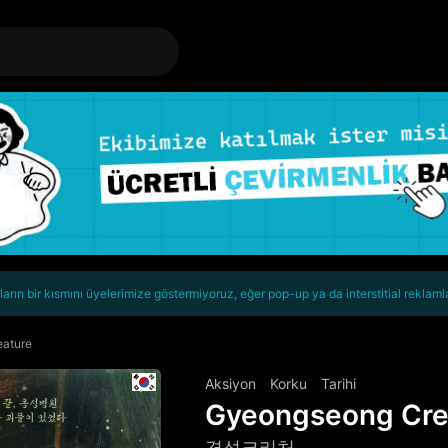
rın bir kısmını üyelerimize göstermiyoruz, eğer pop-up ya da interstitial reklaml
ature
Aksiyon
Korku
Tarihi
Gyeongseong Cre
경성크리처