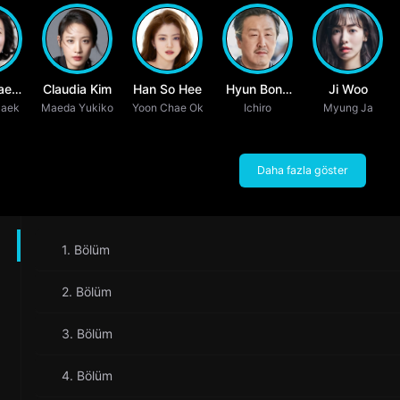
ae
Claudia Kim
Han So Hee
Hyun Bong
Ji Woo
Daek
k
Maeda Yukiko
Yoon Chae Ok
Ichiro
Sik
Myung Ja
Daha fazla göster
1. Bölüm
2. Bölüm
3. Bölüm
4. Bölüm