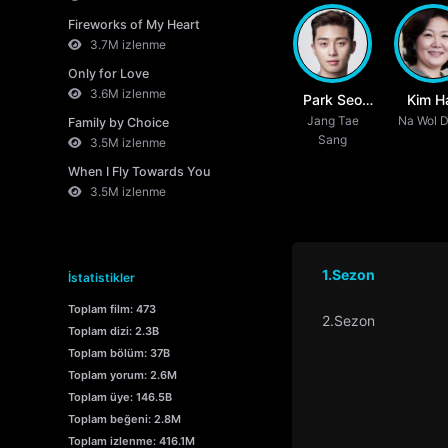
Fireworks of My Heart
3.7M izlenme
Only for Love
3.6M izlenme
Park Seo
Kim H
Jang Tae
Joon
Na Wol 
Soo
Family by Choice
Sang
3.5M izlenme
When I Fly Towards You
3.5M izlenme
1.Sezon
İstatistikler
Toplam film: 473
2.Sezon
Toplam dizi: 2.3B
Toplam bölüm: 37B
Toplam yorum: 2.6M
Toplam üye: 146.5B
Toplam beğeni: 2.8M
Toplam izlenme: 416.1M