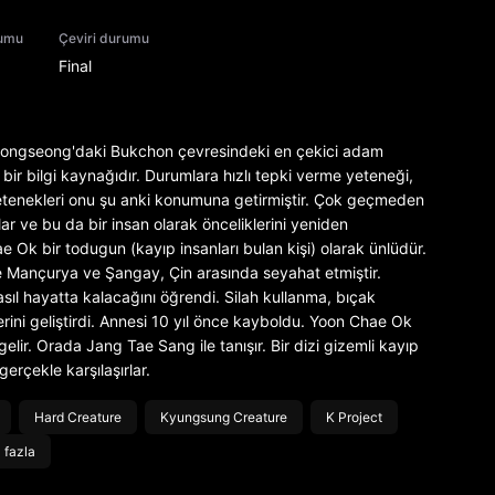
rumu
Çeviri durumu
Final
ongseong'daki Bukchon çevresindeki en çekici adam
r bir bilgi kaynağıdır. Durumlara hızlı tepki verme yeteneği,
 yetenekleri onu şu anki konumuna getirmiştir. Çok geçmeden
ar ve bu da bir insan olarak önceliklerini yeniden
 Ok bir todugun (kayıp insanları bulan kişi) olarak ünlüdür.
e Mançurya ve Şangay, Çin arasında seyahat etmiştir.
ıl hayatta kalacağını öğrendi. Silah kullanma, bıçak
ini geliştirdi. Annesi 10 yıl önce kayboldu. Yoon Chae Ok
lir. Orada Jang Tae Sang ile tanışır. Bir dizi gizemli kayıp
erçekle karşılaşırlar.
Hard Creature
Kyungsung Creature
K Project
 fazla