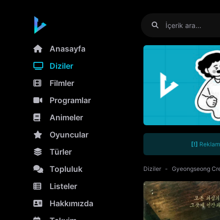
Anasayfa
Diziler
Filmler
Programlar
Animeler
Oyuncular
[!]
Reklamla
Türler
Topluluk
Diziler
Gyeongseong Cre
Listeler
Hakkımızda