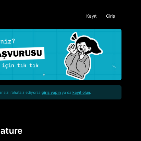
Kayıt
Giriş
ar sizi rahatsız ediyorsa
giriş yapın
ya da
kayıt olun
.
ature