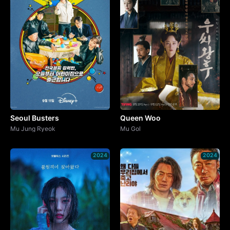
Seoul Busters
Queen Woo
Mu Jung Ryeok
Mu Gol
2024
2024