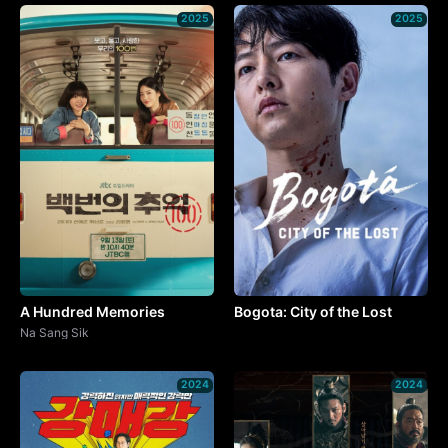
2025
2025
A Hundred Memories
Bogota: City of the Lost
Na Sang Sik
2024
2024