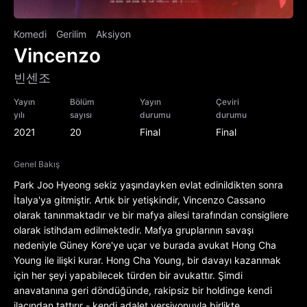
Komedi
Gerilim
Aksiyon
Vincenzo
빈센조
Yayın
Bölüm
Yayın
Çeviri
yılı
sayısı
durumu
durumu
2021
20
Final
Final
Genel Bakış
Park Joo Hyeong sekiz yaşındayken evlat edinildikten sonra
İtalya'ya gitmiştir. Artık bir yetişkindir, Vincenzo Cassano
olarak tanınmaktadır ve bir mafya ailesi tarafından consigliere
olarak istihdam edilmektedir. Mafya gruplarının savaşı
nedeniyle Güney Kore'ye uçar ve burada avukat Hong Cha
Young ile ilişki kurar. Hong Cha Young, bir davayı kazanmak
için her şeyi yapabilecek türden bir avukattır. Şimdi
anavatanına geri döndüğünde, rakipsiz bir holdinge kendi
ilacından tattırır - kendi adalet versiyonuyla birlikte.