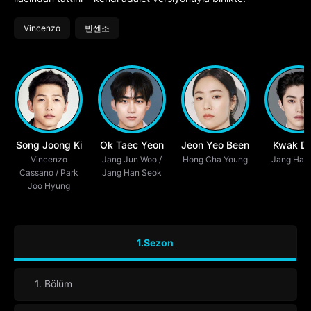
Vincenzo
빈센조
Song Joong Ki
Ok Taec Yeon
Jeon Yeo Been
Kwak D
Vincenzo
Jang Jun Woo /
Hong Cha Young
Jang Han
Yeon
Cassano / Park
Jang Han Seok
Joo Hyung
1.Sezon
1. Bölüm