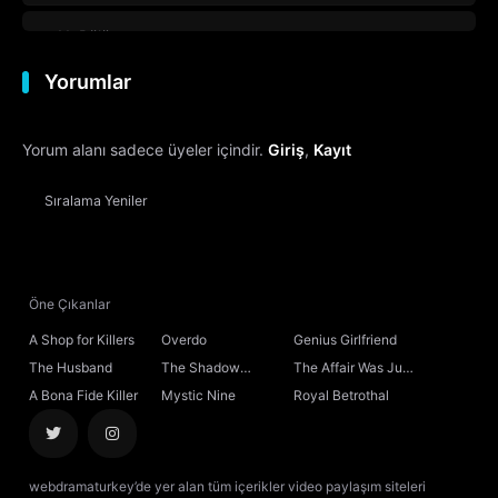
11. Bölüm
Yorumlar
12. Bölüm
Yorum alanı sadece üyeler içindir.
Giriş
,
Kayıt
13. Bölüm
Sıralama
Yeniler
14. Bölüm
15. Bölüm
Öne Çıkanlar
16. Bölüm
A Shop for Killers
Overdo
Genius Girlfriend
The Husband
The Shadow
The Affair Was Just
17. Bölüm
Sovereign
the Beginning
A Bona Fide Killer
Mystic Nine
Royal Betrothal
18. Bölüm
webdramaturkey’de yer alan tüm içerikler video paylaşım siteleri