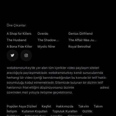
21. Bölüm
22. Bölüm
Öne Çıkanlar
A Shop for Killers
Overdo
Genius Girlfriend
23. Bölüm
The Husband
The Shadow
The Affair Was Just
Sovereign
the Beginning
A Bona Fide Killer
Mystic Nine
Royal Betrothal
24. Bölüm
25. Bölüm
webdramaturkey’de yer alan tüm içerikler video paylaşım siteleri
aracılığıyla paylaşılmaktadır. webdramaturkey kendi sunucularında
26. Bölüm
herhangi bir video içeriği barındırmadığından bu konuda bir telif hakkı
sorumluluğu kabul etmemektedir. Sitemizde bulunan bir dizinin telif
haklarınızı ihlal ettiğini düşünüyorsanız bizimle
[email protected]
adresi
27. Bölüm
üzerinden mail yoluyla iletişime geçebilirsiniz.
kore dizisi izle
çin dizisi
izle
28. Bölüm
Popüler Asya Dizileri
Keşfet
Hakkımızda
Takvim
Takım
İletişim
Kullanım Koşulları
Topluluk Kuralları
Gizlilik
29. Bölüm