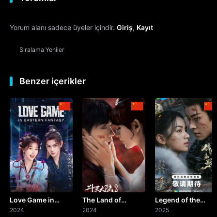
12. Bölüm
Yorum alanı sadece üyeler içindir.
Giriş
,
Kayıt
13. Bölüm
Sıralama
Yeniler
14. Bölüm
15. Bölüm
Benzer içerikler
16. Bölüm
17. Bölüm
18. Bölüm
19. Bölüm
Love Game in
The Land of
Legend of the
20. Bölüm
Eastern Fantasy
2024
Warriors
2024
Female General
2025