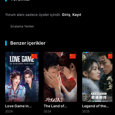
12. Bölüm
Yorum alanı sadece üyeler içindir.
Giriş
,
Kayıt
13. Bölüm
Sıralama
Yeniler
14. Bölüm
15. Bölüm
Benzer içerikler
16. Bölüm
17. Bölüm
18. Bölüm
19. Bölüm
Love Game in
The Land of
Legend of the
20. Bölüm
Eastern Fantasy
2024
Warriors
2024
Female General
2025