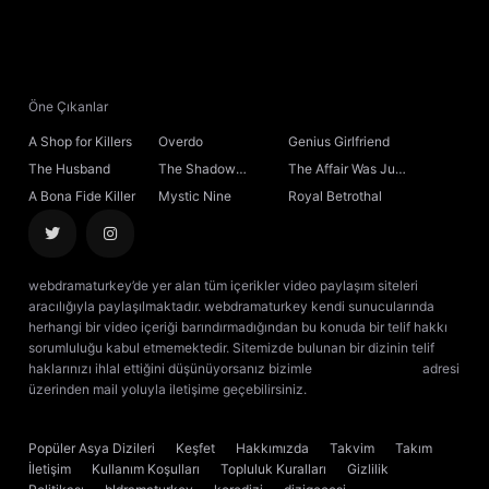
21. Bölüm
22. Bölüm
Öne Çıkanlar
A Shop for Killers
Overdo
Genius Girlfriend
23. Bölüm
The Husband
The Shadow
The Affair Was Just
Sovereign
the Beginning
A Bona Fide Killer
Mystic Nine
Royal Betrothal
24. Bölüm
25. Bölüm
webdramaturkey’de yer alan tüm içerikler video paylaşım siteleri
aracılığıyla paylaşılmaktadır. webdramaturkey kendi sunucularında
26. Bölüm
herhangi bir video içeriği barındırmadığından bu konuda bir telif hakkı
sorumluluğu kabul etmemektedir. Sitemizde bulunan bir dizinin telif
haklarınızı ihlal ettiğini düşünüyorsanız bizimle
[email protected]
adresi
27. Bölüm
üzerinden mail yoluyla iletişime geçebilirsiniz.
kore dizisi izle
çin dizisi
izle
28. Bölüm
Popüler Asya Dizileri
Keşfet
Hakkımızda
Takvim
Takım
İletişim
Kullanım Koşulları
Topluluk Kuralları
Gizlilik
29. Bölüm