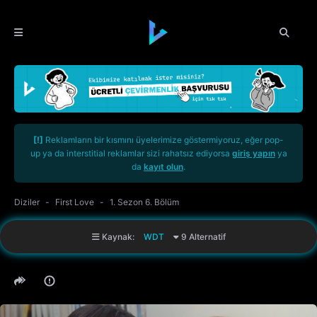
[!]
Reklamların bir kısmını üyelerimize göstermiyoruz, eğer pop-
up ya da interstitial reklamlar sizi rahatsız ediyorsa
giriş yapın
ya
da
kayıt olun
.
Diziler
First Love
1. Sezon 6. Bölüm
Kaynak:
WDT
9 Alternatif