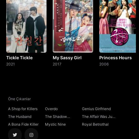
Tickle Tickle
My Sassy Girl
Princess Hours
2021
2017
2006
Öne Çıkanlar
A Shop for Killers
Overdo
Genius Girlfriend
The Husband
The Shadow
The Affair Was Just
Sovereign
the Beginning
A Bona Fide Killer
Mystic Nine
Royal Betrothal