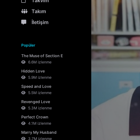
Takvim
Takım
İletişim
Popüler
The Muse of Section E
6.6M izlenme
Hidden Love
5.9M izlenme
Speed and Love
5.5M izlenme
Revenged Love
5.3M izlenme
Perfect Crown
4.1M izlenme
Marry My Husband
3.7M izlenme