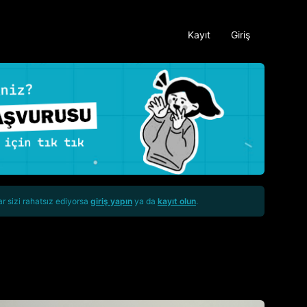
Kayıt
Giriş
ar sizi rahatsız ediyorsa
giriş yapın
ya da
kayıt olun
.