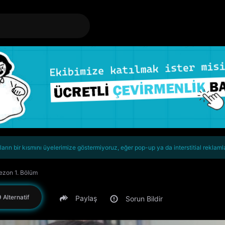
rın bir kısmını üyelerimize göstermiyoruz, eğer pop-up ya da interstitial reklaml
Sezon 1. Bölüm
 Alternatif
Paylaş
Sorun Bildir