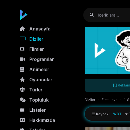
Anasayfa
Diziler
Filmler
Programlar
Animeler
Oyuncular
[!]
Reklamla
Türler
Topluluk
Diziler
First Love
1. 
Listeler
Kaynak:
WDT
9
Hakkımızda