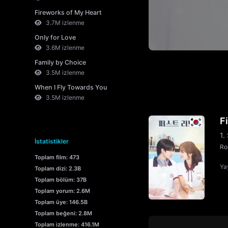
Fireworks of My Heart
3.7M izlenme
Only for Love
3.6M izlenme
Family by Choice
3.5M izlenme
When I Fly Towards You
3.5M izlenme
F
1.
İstatistikler
Ro
Toplam film: 473
Yay
Toplam dizi: 2.3B
Toplam bölüm: 37B
Toplam yorum: 2.6M
Toplam üye: 146.5B
Toplam beğeni: 2.8M
Toplam izlenme: 416.1M