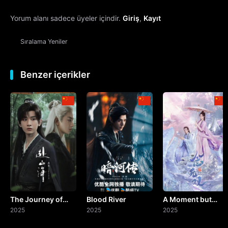
Yorum alanı sadece üyeler içindir.
Giriş
,
Kayıt
13. Bölüm
Sıralama
Yeniler
14. Bölüm
15. Bölüm
Benzer içerikler
16. Bölüm
17. Bölüm
18. Bölüm
19. Bölüm
The Journey of
Blood River
A Moment but
20. Bölüm
Legend
2025
2025
Forever
2025