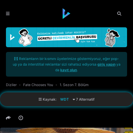
[!]
Reklamların bir kısmını üyelerimize göstermiyoruz, eğer pop-
up ya da interstitial reklamlar sizi rahatsız ediyorsa
giriş yapın
ya
da
kayıt olun
.
Diziler
Fate Chooses You
1. Sezon 7. Bölüm
Kaynak:
WDT
7 Alternatif