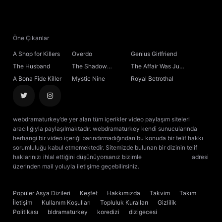
21. Bölüm
22. Bölüm
Öne Çıkanlar
A Shop for Killers
Overdo
Genius Girlfriend
23. Bölüm
The Husband
The Shadow
The Affair Was Just
Sovereign
the Beginning
A Bona Fide Killer
Mystic Nine
Royal Betrothal
24. Bölüm
25. Bölüm
webdramaturkey’de yer alan tüm içerikler video paylaşım siteleri
aracılığıyla paylaşılmaktadır. webdramaturkey kendi sunucularında
26. Bölüm
herhangi bir video içeriği barındırmadığından bu konuda bir telif hakkı
sorumluluğu kabul etmemektedir. Sitemizde bulunan bir dizinin telif
haklarınızı ihlal ettiğini düşünüyorsanız bizimle
[email protected]
adresi
27. Bölüm
üzerinden mail yoluyla iletişime geçebilirsiniz.
kore dizisi izle
çin dizisi
izle
28. Bölüm
Popüler Asya Dizileri
Keşfet
Hakkımızda
Takvim
Takım
İletişim
Kullanım Koşulları
Topluluk Kuralları
Gizlilik
29. Bölüm
Politikası
bldramaturkey
koredizi
dizigecesi