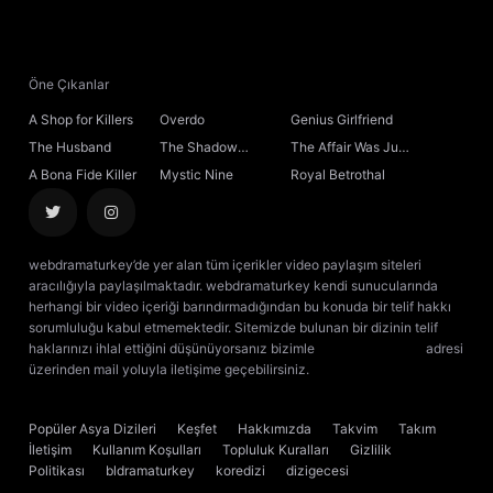
21. Bölüm
22. Bölüm
Öne Çıkanlar
A Shop for Killers
Overdo
Genius Girlfriend
23. Bölüm
The Husband
The Shadow
The Affair Was Just
Sovereign
the Beginning
A Bona Fide Killer
Mystic Nine
Royal Betrothal
24. Bölüm
25. Bölüm
webdramaturkey’de yer alan tüm içerikler video paylaşım siteleri
aracılığıyla paylaşılmaktadır. webdramaturkey kendi sunucularında
26. Bölüm
herhangi bir video içeriği barındırmadığından bu konuda bir telif hakkı
sorumluluğu kabul etmemektedir. Sitemizde bulunan bir dizinin telif
haklarınızı ihlal ettiğini düşünüyorsanız bizimle
[email protected]
adresi
27. Bölüm
üzerinden mail yoluyla iletişime geçebilirsiniz.
kore dizisi izle
çin dizisi
izle
28. Bölüm
Popüler Asya Dizileri
Keşfet
Hakkımızda
Takvim
Takım
İletişim
Kullanım Koşulları
Topluluk Kuralları
Gizlilik
29. Bölüm
Politikası
bldramaturkey
koredizi
dizigecesi