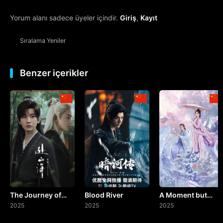
Yorum alanı sadece üyeler içindir.
Giriş
,
Kayıt
13. Bölüm
Sıralama
Yeniler
14. Bölüm
15. Bölüm
Benzer içerikler
16. Bölüm
17. Bölüm
18. Bölüm
19. Bölüm
The Journey of
Blood River
A Moment but
20. Bölüm
Legend
2025
2025
Forever
2025