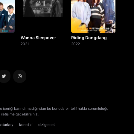
Wanna Sleepover
Riding Dongdang
2021
2022
o içeriği barındırmadığından bu konuda bir telif hakkı sorumluluğu
iletişime geçebilirsiniz.
kore dizisi izle
çin dizisi izle
maturkey
koredizi
dizigecesi