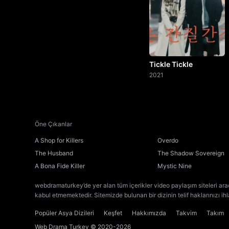
Tickle Tickle
2021
Öne Çıkanlar
A Shop for Killers
Overdo
The Husband
The Shadow Sovereign
A Bona Fide Killer
Mystic Nine
webdramaturkey’de yer alan tüm içerikler video paylaşım siteleri ara
kabul etmemektedir. Sitemizde bulunan bir dizinin telif haklarınızı ih
Popüler Asya Dizileri
Keşfet
Hakkımızda
Takvim
Takım
Web Drama Turkey
© 2020-2026