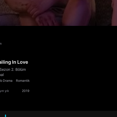
üm
ailing In Love
 Sezon 2. Bölüm
nal
b Drama
Romantik
ın yılı
2019