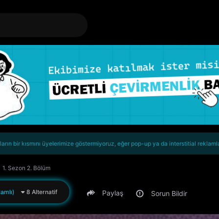
rın bir kısmını üyelerimize göstermiyoruz, eğer pop-up ya da interstitial reklaml
1. Sezon 2. Bölüm
amlı)
8 Alternatif
Paylaş
Sorun Bildir