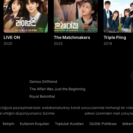
LIVE ON
The Matchmakers
Triple Fling
2020
2023
2019
Genius Girlfriend
The Affair Was Just the Beginning
Royal Betrothal
cılığıyla paylaşılmaktadır. webdramaturkey kendi sunucularında herhangi bir vide
lal ettiğini düşünüyorsanız bizimle
[email protected]
adresi üzerinden mail yoluyla 
İletişim
Kullanım Koşulları
Topluluk Kuralları
Gizlilik Politikası
bldra