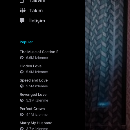
Takvim
Takım
İletişim
Popüler
The Muse of Section E
6.6M izlenme
Hidden Love
5.9M izlenme
Speed and Love
5.5M izlenme
Revenged Love
5.3M izlenme
Perfect Crown
4.1M izlenme
Marry My Husband
3.7M izlenme