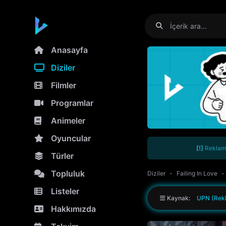
Anasayfa
Diziler
Filmler
Programlar
Animeler
Oyuncular
[!]
Reklamla
Türler
Topluluk
Diziler
Failing In Love
Listeler
Kaynak:
UPN (Rekl
Hakkımızda