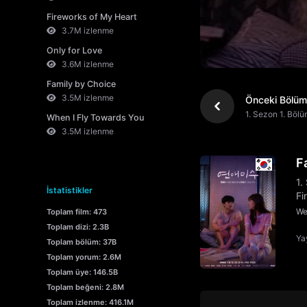
Fireworks of My Heart
3.7M izlenme
Only for Love
3.6M izlenme
Family by Choice
3.5M izlenme
Önceki Bölüm
1. Sezon 1. Böl
When I Fly Towards You
3.5M izlenme
F
1.
İstatistikler
Fi
We
Toplam film: 473
Toplam dizi: 2.3B
Yay
Toplam bölüm: 37B
Toplam yorum: 2.6M
Toplam üye: 146.5B
Toplam beğeni: 2.8M
Toplam izlenme: 416.1M