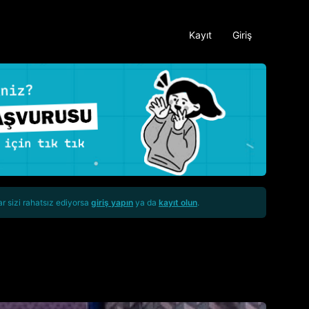
Kayıt
Giriş
ar sizi rahatsız ediyorsa
giriş yapın
ya da
kayıt olun
.